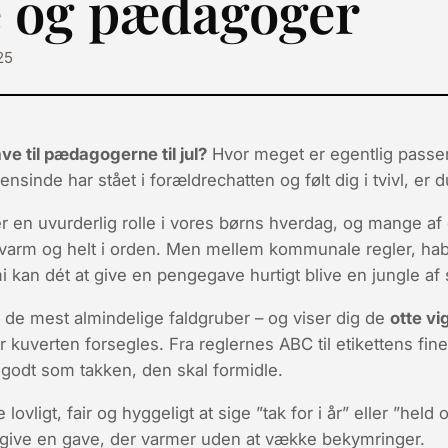
re og pædagoger
25
ave til pædagogerne til jul?
Hvor meget er egentlig passe
sinde har stået i forældrechatten og følt dig i tvivl, er 
 en uvurderlig rolle i vores børns hverdag, og mange af 
evarm og helt
i orden
. Men mellem kommunale regler, hab
i kan dét at give en pengegave hurtigt blive en jungle af
 de mest almindelige faldgruber – og viser dig de
otte vi
r kuverten forsegles. Fra reglernes ABC til etikettens fi
å godt som takken, den skal formidle.
 lovligt, fair og hyggeligt
at sige ”tak for i år” eller ”hel
at give en gave, der varmer uden at vække bekymringer.