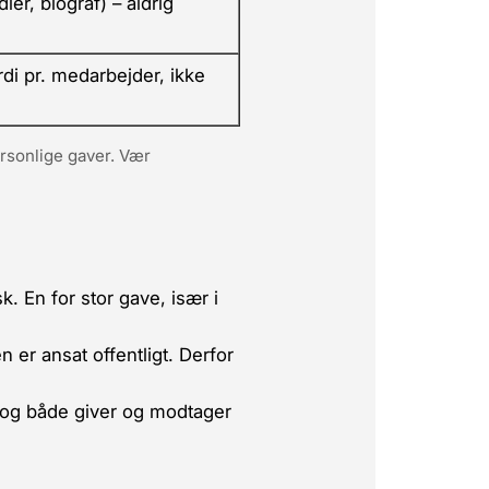
er, biograf) – aldrig
rdi
pr. medarbejder, ikke
rsonlige gaver. Vær
 En for stor gave, især i
er ansat offentligt. Derfor
 og både giver og modtager