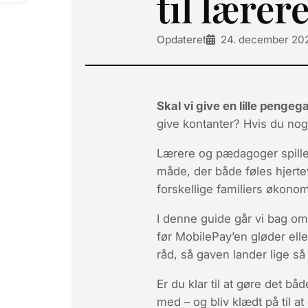
til lære
Opdateret
24. december 20
Skal vi give en lille pengeg
give kontanter?
Hvis du nogen
Lærere og pædagoger spiller
måde, der både føles hjert
forskellige familiers økonom
I denne guide går vi bag om
før MobilePay’en gløder elle
råd, så gaven lander lige s
Er du klar til at gøre det
både
med – og bliv klædt på til 