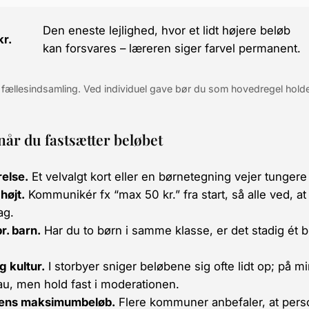
Den eneste lejlighed, hvor et lidt højere beløb
kr.
kan forsvares – læreren siger farvel permanent.
 fællesindsamling. Ved individuel gave bør du som hovedregel holde
når du fastsætter beløbet
relse.
Et velvalgt kort eller en børnetegning vejer tungere
højt.
Kommunikér fx “max 50 kr.” fra start, så alle ved, a
ag.
r. barn.
Har du to børn i samme klasse, er det stadig ét b
g kultur.
I storbyer sniger beløbene sig ofte lidt op; på mi
eau, men hold fast i moderationen.
ens maksimumbeløb.
Flere kommuner anbefaler, at pers