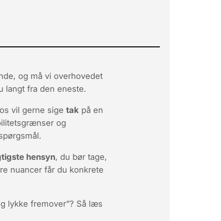
nde, og må vi overhovedet
du langt fra den eneste.
os vil gerne sige
tak
på en
ilitetsgrænser og
 spørgsmål.
gtigste hensyn
, du bør tage,
nere nuancer får du konkrete
d og lykke fremover”? Så læs