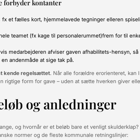
e forbyder kontanter
 fx et fælles kort, hjemmelavede tegninger elleren spisel
 hele teamet
(fx kage til personalerummet)frem for til enke
Hvis medarbejderen afviser gaven afhabilitets-hensyn, så 
 en andenmåde at sige tak på.
at kende regelsættet
. Når alle forældre erorienteret, kan I 
 rigtige form for gave – uden at sætte hverken giver el
eløb og anledninger
mange
, og hvornår er et beløb bare et venligt skulderklap
anske normer og de fleste kommunale retningslinjer: