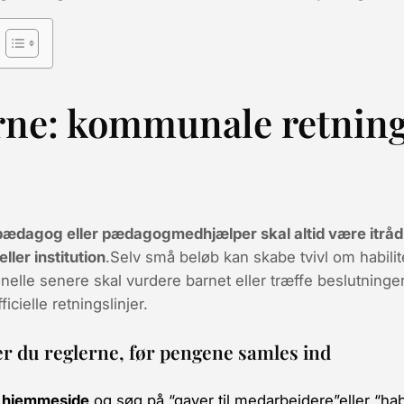
rne: kommunale retning
 pædagog eller pædagogmedhjælper skal altid være itråd
ller institution
.Selv små beløb kan skabe tvivl om habilite
nelle senere skal vurdere barnet eller træffe beslutninge
ficielle retningslinjer.
rer du reglerne, før pengene samles ind
 hjemmeside
og søg på “gaver til medarbejdere”eller “habi