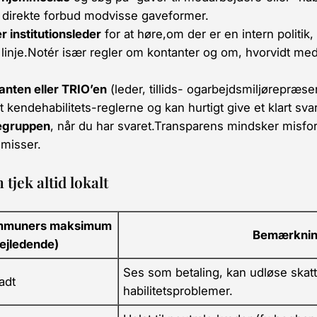
t direkte forbud modvisse gaveformer.
r institutionsleder
for at høre,om der er en intern politik
inje.Notér især regler om
kontanter
og om, hvorvidt me
anten eller TRIO’en
(leder, tillids- ogarbejdsmiljørepræse
 at kendehabilitets-reglerne og kan hurtigt give et klart svar
regruppen
, når du har svaret.Transparens mindsker misforst
misser.
jek altid lokalt
mmuners maksimum
Bemærknin
ejledende)
Ses som betaling, kan udløse skatt
ladt
habilitetsproblemer.