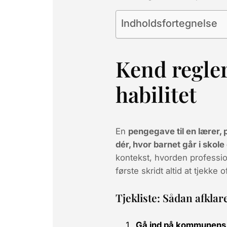
Indholdsfortegnelse
Kend regle
habilitet
En
pengegave til en lærer,
dér, hvor barnet går i skole e
kontekst, hvorden professio
første skridt altid at tjekke of
Tjekliste: Sådan afkla
Gå ind på kommunens