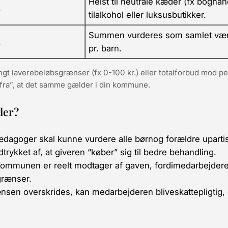
Helst til
neutrale
kæder (fx boghandl
.
tilalkohol eller luksusbutikker.
Summen vurderes som
samlet væ
.
pr. barn.
t laverebeløbsgrænser (fx 0-100 kr.) eller totalforbud mod pe
ud fra”, at det samme gælder i din kommune.
ler?
agoger skal kunne vurdere alle børnog forældre upartisk.
trykket af, at giveren “køber” sig til bedre behandling.
ommunen er reelt modtager af gaven, fordimedarbejderen 
rænser.
nsen overskrides, kan medarbejderen bliveskattepligtig,