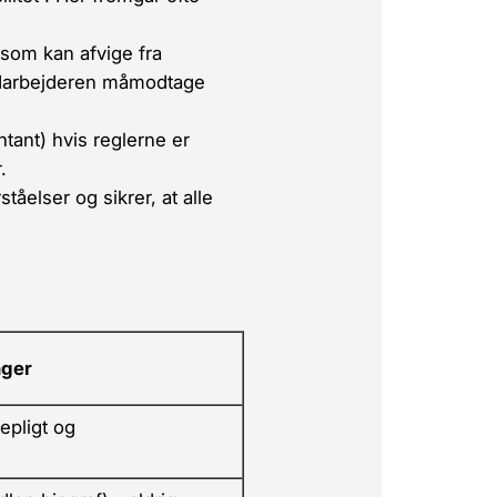
, som kan afvige fra
darbejderen måmodtage
ntant) hvis reglerne er
.
åelser og sikrer, at alle
ger
epligt og