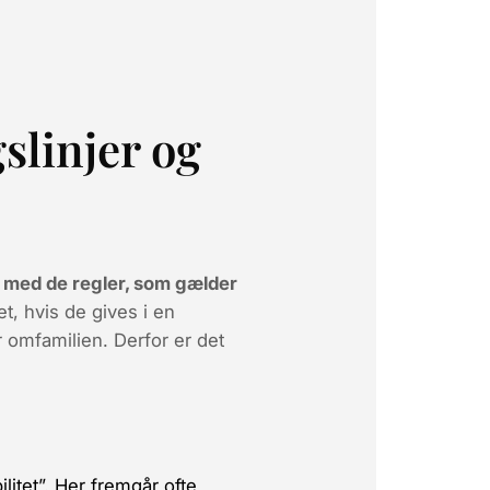
slinjer og
 med de regler, som gælder
t, hvis de gives i en
r omfamilien. Derfor er det
litet”. Her fremgår ofte