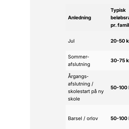
Typisk
Anledning
beløbs
pr. fami
Jul
20-50 k
Sommer­
30-75 k
afslutning
Årgangs­
afslutning /
50-100 
skolestart på ny
skole
Barsel / orlov
50-100 