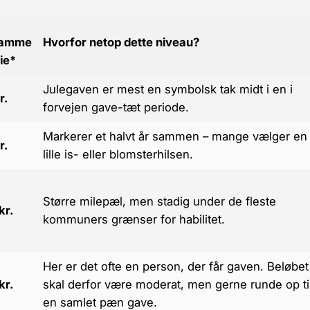
ramme
Hvorfor netop dette niveau?
lie*
Julegaven er mest en symbolsk tak midt i en i
r.
forvejen gave-tæt periode.
Markerer et halvt år sammen – mange vælger en
r.
lille is- eller blomsterhilsen.
Større milepæl, men stadig under de fleste
kr.
kommuners grænser for habilitet.
Her er det ofte
en
person, der får gaven. Beløbet
kr.
skal derfor være moderat, men gerne runde op ti
en samlet pæn gave.