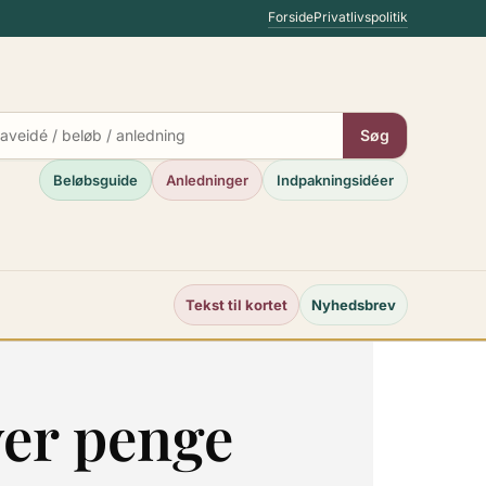
Forside
Privatlivspolitik
Søg
Beløbsguide
Anledninger
Indpakningsidéer
Tekst til kortet
Nyhedsbrev
ver penge