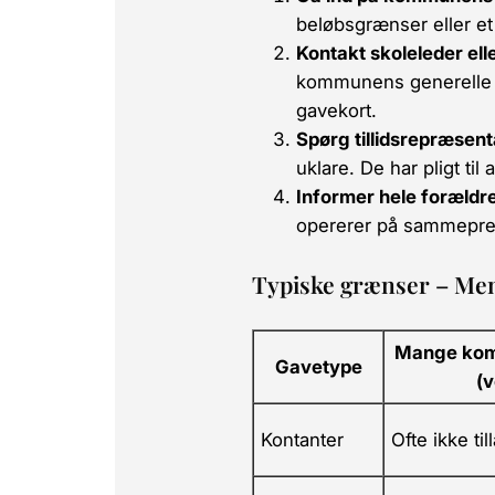
beløbsgrænser
eller e
Kontakt skoleleder elle
kommunens generelle l
gavekort
.
Spørg tillidsrepræsent
uklare. De har pligt til
Informer hele foræld
opererer på sammepre
Typiske grænser – Men t
Mange ko
Gavetype
(v
Kontanter
Ofte
ikke til