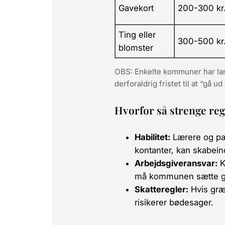
Gavekort
200-300 kr
Ting eller
300-500 kr
blomster
OBS: Enkelte kommuner har lang
derforaldrig fristet til at “gå 
Hvorfor så strenge reg
Habilitet:
Lærere og pæd
kontanter, kan skabeind
Arbejdsgiveransvar:
K
må kommunen sætte g
Skatteregler:
Hvis græ
risikerer bødesager.