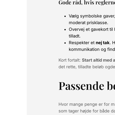
Gode råd, hvis reglern
Vælg
symbolske
gaver,
moderat prisklasse.
Overvej et
gavekort til
tilladt.
Respekter et
nej tak
. 
kommunikation og find
Kort fortalt:
Start altid med 
det rette,
tilladte
beløb ogden
Passende b
Hvor mange penge er
for 
som tager højde for både d