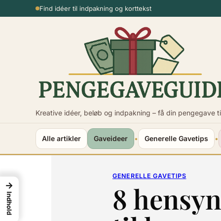
Spring
Usikker på beløbet?
til
indhold
Kreative idéer, beløb og indpakning – få din pengegave ti
Alle artikler
Gaveideer
•
Generelle Gavetips
•
GENERELLE GAVETIPS
→
8 hensyn
Indhold