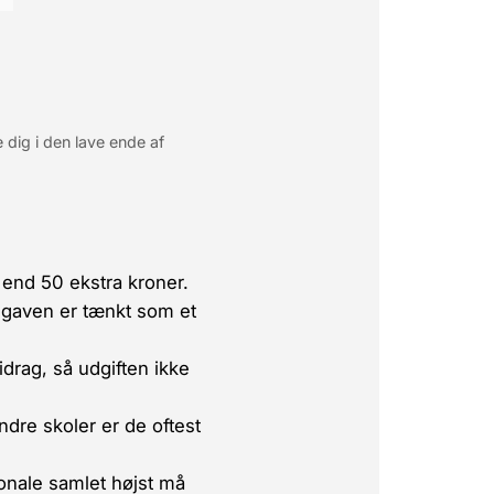
 dig i den lave ende af
 end 50 ekstra kroner.
t gaven er tænkt som et
idrag, så udgiften ikke
ndre skoler er de oftest
onale samlet højst må