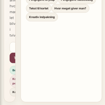
anledninger,
hvor
Tekst til kortet
Hvor meget giver man?
man
Kreativ indpakning
let
bliver
i
tvivl.
Tilmeld
Beløbsguide
Kreative
pengegaver
Korttekst