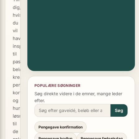
dig,
hvis
du
vil
have
inspiration
til
passende
beløb,
kreative
pengegaver,
POPULÆRE SØGNINGER
korttekster
Søg direkte videre i de emner, mange leder
og
efter.
hurtige
Søg
løsninger
til
Pengegave konfirmation
de
Pengegave bryllup
Pengegave fødselsdag