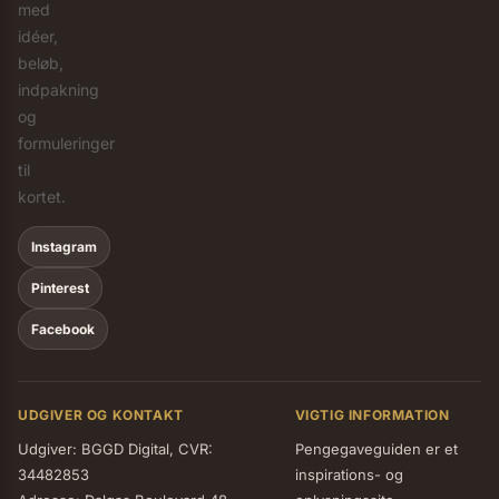
med
idéer,
beløb,
indpakning
og
formuleringer
til
kortet.
Instagram
Pinterest
Facebook
UDGIVER OG KONTAKT
VIGTIG INFORMATION
Udgiver: BGGD Digital, CVR:
Pengegaveguiden er et
34482853
inspirations- og