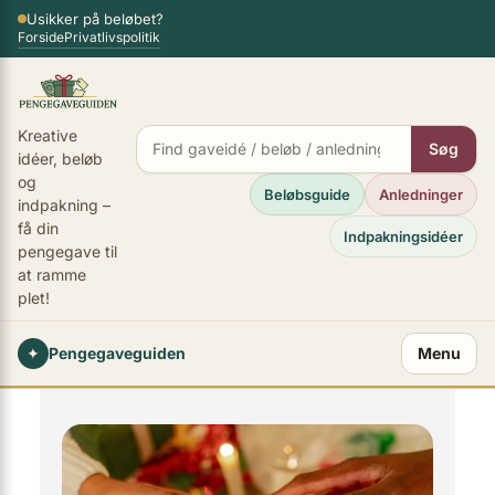
Spring
Usikker på beløbet?
×
Forside
Privatlivspolitik
til
indhold
Kreative
Søg
idéer, beløb
og
Beløbsguide
Anledninger
indpakning –
få din
Indpakningsidéer
pengegave til
at ramme
plet!
✦
Pengegaveguiden
Menu