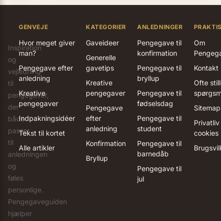
GENVEJE
KATEGORIER
ANLEDNINGER
PRAKTI
Hvor meget giver
Gaveideer
Pengegave til
Om
Inspiration
man?
konfirmation
Pengeg
Generelle
og
Pengegave efter
gavetips
Pengegave til
Kontakt
vejledning
anledning
bryllup
Kreative
Ofte stil
til
Kreative
pengegaver
Pengegave til
spørgsm
pengegaver,
pengegaver
fødselsdag
der
Pengegave
Sitemap
Indpakningsidéer
efter
Pengegave til
både
Privatliv
anledning
student
passer
Tekst til kortet
cookies
til
Konfirmation
Pengegave til
Alle artikler
Brugsvil
barnedåb
anledningen
Bryllup
og
Pengegave til
føles
jul
personlige.
Pengegaveguiden
hjælper