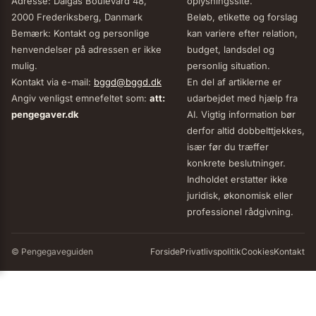
Adresse: Dalgas Boulevard 48,
oplysningssite.
2000 Frederiksberg, Danmark
Beløb, etikette og forslag
Bemærk: Kontakt og personlige
kan variere efter relation,
henvendelser på adressen er ikke
budget, landsdel og
mulig.
personlig situation.
Kontakt via e-mail:
bggd@bggd.dk
En del af artiklerne er
Angiv venligst emnefeltet som:
att:
udarbejdet med hjælp fra
pengegaver.dk
AI. Vigtig information bør
derfor altid dobbelttjekkes,
især før du træffer
konkrete beslutninger.
Indholdet erstatter ikke
juridisk, økonomisk eller
professionel rådgivning.
© Pengegaveguiden
Forside
Privatlivspolitik
Cookies
Kontakt