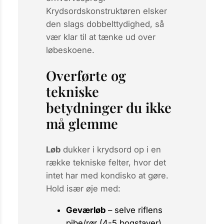
Krydsordskonstruktøren elsker
den slags dobbelttydighed, så
vær klar til at tænke ud over
løbeskoene.
Overførte og
tekniske
betydninger du ikke
må glemme
Løb
dukker i krydsord op i en
række tekniske felter, hvor det
intet har med kondisko at gøre.
Hold især øje med:
Geværløb
– selve riflens
pibe/rør
(4-5 bogstaver).