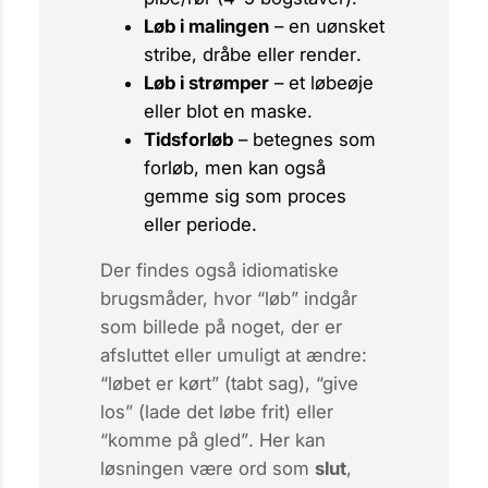
Løb i malingen
– en uønsket
stribe
,
dråbe
eller
render
.
Løb i strømper
– et
løbeøje
eller blot en
maske
.
Tidsforløb
– betegnes som
forløb
, men kan også
gemme sig som
proces
eller
periode
.
Der findes også idiomatiske
brugsmåder, hvor “løb” indgår
som billede på noget, der er
afsluttet eller umuligt at ændre:
“løbet er kørt”
(tabt sag),
“give
los”
(lade det løbe frit) eller
“komme på gled”
. Her kan
løsningen være ord som
slut
,