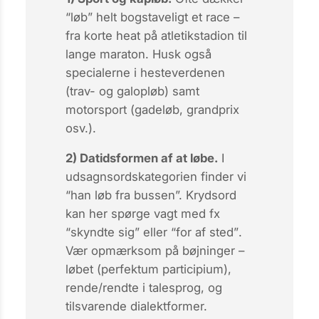
“løb” helt bogstaveligt et
race
–
fra korte
heat
på atletikstadion til
lange
maraton
. Husk også
specialerne i hesteverdenen
(
trav-
og
galopløb
) samt
motorsport (
gadeløb
,
grandprix
osv.).
2) Datidsformen af at løbe.
I
udsagnsords­kategorien finder vi
“han
løb
fra bussen”. Krydsord
kan her spørge vagt med fx
“skyndte sig”
eller
“for af sted”
.
Vær opmærksom på bøjninger –
løbet
(perfektum participium),
rende
/
rendte
i talesprog, og
tilsvarende dialektformer.