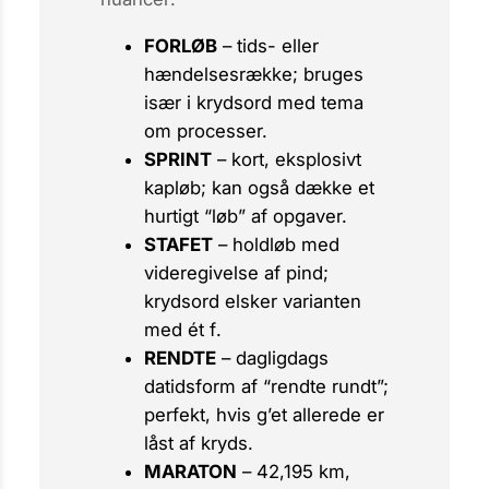
FORLØB
– tids- eller
hændelsesrække; bruges
især i krydsord med tema
om processer.
SPRINT
– kort, eksplosivt
kapløb; kan også dække et
hurtigt “løb” af opgaver.
STAFET
– holdløb med
videregivelse af pind;
krydsord elsker varianten
med ét
f
.
RENDTE
– dagligdags
datidsform af “rendte rundt”;
perfekt, hvis g’et allerede er
låst af kryds.
MARATON
– 42,195 km,