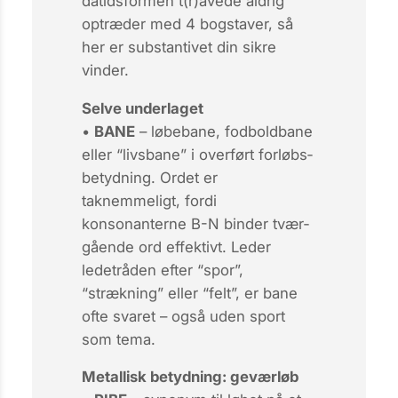
datidsformen
t(r)avede
aldrig
optræder med 4 bogstaver, så
her er substantivet din sikre
vinder.
Selve underlaget
•
BANE
– løbebane, fodboldbane
eller “livsbane” i overført forløbs­
betydning. Ordet er
taknemmeligt, fordi
konsonanterne B-N binder tvær­
gående ord effektivt. Leder
ledetråden efter “spor”,
“strækning” eller “felt”, er
bane
ofte svaret – også uden sport
som tema.
Metallisk betydning: geværløb