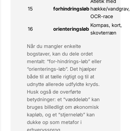
Atletik med
15
forhindringsløb
hække/vandgrav,
OCR-race
Kompas, kort,
16
orienteringsløb
skovterræn
Når du mangler enkelte
bogstaver, kan du dele ordet
mentalt: “for-hindrings-løb” eller
“orienterings-løb”. Det hjælper
både til at tælle rigtigt og til at
udnytte allerede udfyldte kryds.
Husk også de overførte
betydninger: et “væddeløb” kan
bruges billedligt om økonomisk
kapløb, og et “stjerneløb” kan
dukke op som metafor i
erhvervssprog.