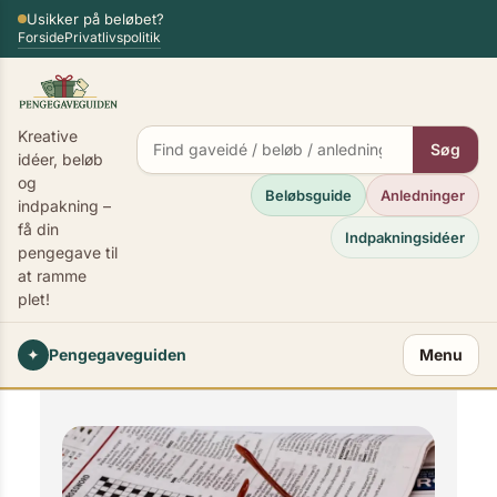
Spring
Usikker på beløbet?
×
Forside
Privatlivspolitik
til
indhold
Kreative
Søg
idéer, beløb
og
Beløbsguide
Anledninger
indpakning –
få din
Indpakningsidéer
pengegave til
at ramme
plet!
✦
Pengegaveguiden
Menu