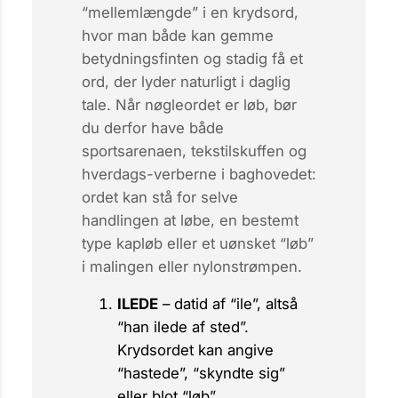
“mellemlængde” i en krydsord,
hvor man både kan gemme
betydningsfinten og stadig få et
ord, der lyder naturligt i daglig
tale. Når nøgleordet er
løb
, bør
du derfor have både
sportsarenaen, tekstilskuffen og
hverdags-verberne i baghovedet:
ordet kan stå for selve
handlingen at løbe, en bestemt
type kapløb eller et uønsket “løb”
i malingen eller nylonstrømpen.
ILEDE
– datid af “ile”, altså
“han ilede af sted”.
Krydsordet kan angive
“hastede”, “skyndte sig”
eller blot “løb”.