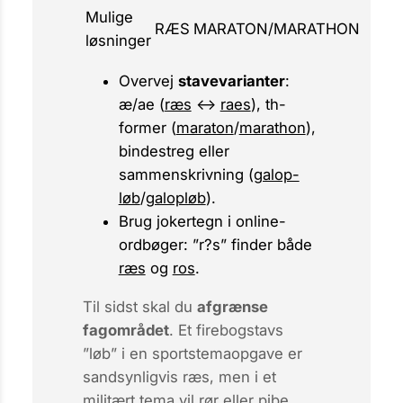
Mulige
RÆS
MARATON/MARATHON
løsninger
Overvej
stavevarianter
:
æ/ae
(
ræs
↔
raes
),
th
-
former (
maraton
/
marathon
),
bindestreg eller
sammenskrivning (
galop-
løb
/
galopløb
).
Brug
jokertegn
i online-
ordbøger: ”r?s” finder både
ræs
og
ros
.
Til sidst skal du
afgrænse
fagområdet
. Et firebogstavs
”løb” i en sportstema­opgave er
sandsynligvis
ræs
, men i et
militært tema vil
rør
eller
pibe