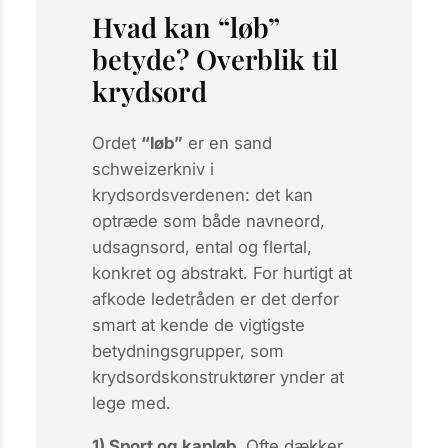
Hvad kan “løb”
betyde? Overblik til
krydsord
Ordet
“løb”
er en sand
schweizerkniv i
krydsordsverdenen: det kan
optræde som både navneord,
udsagnsord, ental og flertal,
konkret og abstrakt. For hurtigt at
afkode ledetråden er det derfor
smart at kende de vigtigste
betydningsgrupper, som
krydsordskonstruktører ynder at
lege med.
1) Sport og kapløb.
Ofte dækker