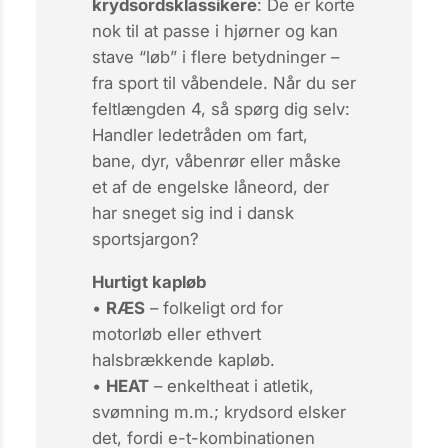
krydsordsklassikere
: De er korte
nok til at passe i hjørner og kan
stave “løb” i flere betydninger –
fra sport til våbendele. Når du ser
feltlængden 4, så spørg dig selv:
Handler ledetråden om fart,
bane, dyr, våbenrør eller måske
et af de engelske låneord, der
har sneget sig ind i dansk
sportsjargon?
Hurtigt kapløb
•
RÆS
– folkeligt ord for
motorløb eller ethvert
halsbrækkende kapløb.
•
HEAT
– enkelt­heat i atletik,
svømning m.m.; krydsord elsker
det, fordi e-t-kombinationen