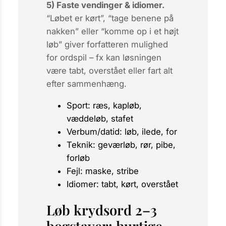
5) Faste vendinger & idiomer.
“Løbet er kørt”, “tage benene på
nakken” eller “komme op i et højt
løb” giver forfatteren mulighed
for ordspil – fx kan løsningen
være
tabt
,
overstået
eller
fart
alt
efter sammenhæng.
Sport: ræs, kapløb,
væddeløb, stafet
Verbum/datid: løb, ilede, for
Teknik: geværløb, rør, pibe,
forløb
Fejl: maske, stribe
Idiomer: tabt, kørt, overstået
Løb krydsord 2–3