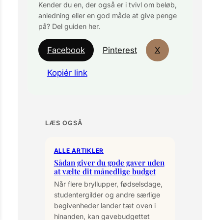
Kender du en, der også er i tvivl om beløb,
anledning eller en god måde at give penge
på? Del guiden her.
Facebook
Pinterest
X
Kopiér link
LÆS OGSÅ
ALLE ARTIKLER
Sådan giver du gode gaver uden
at vælte dit månedlige budget
Når flere bryllupper, fødselsdage,
studentergilder og andre særlige
begivenheder lander tæt oven i
hinanden, kan gavebudgettet