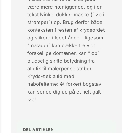
være mere nærliggende, og i en
tekstil­vinkel dukker
maske
(”løb i
strømper”) op. Brug derfor både
konteksten i resten af krydsordet
og stikord i ledetråden – ligesom
”matador” kan dække tre vidt
forskellige domæner, kan ”løb”
pludselig skifte betydning fra
atletik til malerpenselstriber.
Kryds-tjek altid med
nabofelterne: ét forkert bogstav
kan sende dig ud på et helt galt
løb!
DEL ARTIKLEN