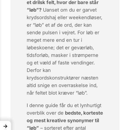
et drilsk felt, hvor der bare står
“løb”?
Uanset om du er garvet
krydsordshaj eller weekendløser,
er “løb” et af de ord, der kan
sende pulsen i vejret. For
løb
er
meget mere end en tur i
løbeskoene; det er geværløb,
tidsforløb, masker i strømperne
og et væld af faste vendinger.
Derfor kan
krydsordskonstruktører næsten
altid snige en overraskelse ind,
når feltet blot kræver “løb”.
I denne guide får du et lynhurtigt
overblik over de
bedste, korteste
og mest kreative synonymer til
→
“løb”
– sorteret efter antal