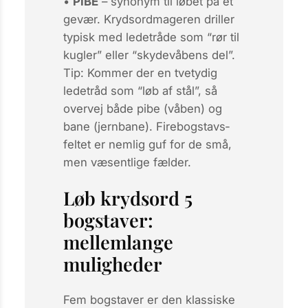
•
PIBE
– synonym til løbet på et
gevær. Krydsordmageren driller
typisk med ledetråde som “rør til
kugler” eller “skydevåbens del”.
Tip: Kommer der en tvetydig
ledetråd som “løb af stål”, så
overvej både
pibe
(våben) og
bane
(jernbane). Firebogstavs­
feltet er nemlig guf for de små,
men væsentlige fælder.
Løb krydsord 5
bogstaver:
mellemlange
muligheder
Fem bogstaver er den klassiske