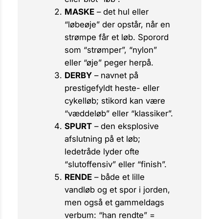
MASKE
– det hul eller
“løbeøje” der opstår, når en
strømpe får et
løb
. Sporord
som “strømper”, “nylon”
eller “øje” peger herpå.
DERBY
– navnet på
prestigefyldt heste- eller
cykelløb; stikord kan være
“væddeløb” eller “klassiker”.
SPURT
– den eksplosive
afslutning på et løb;
ledetråde lyder ofte
“slutoffensiv” eller “finish”.
RENDE
– både et lille
vandløb og et spor i jorden,
men også et gammeldags
verbum: “han rendte” =