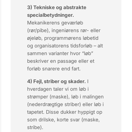
3) Tekniske og abstrakte
specialbetydninger.
Mekanikerens
geværløb
(rør/pibe), ingeniørens
rør-
eller
øjeløb
, programmørens
løbetid
og organisatorens
tidsforløb
– alt
sammen varianter hvor “løb”
beskriver en
passage
eller et
forløb
snarere end fart.
4) Fejl, striber og skader.
I
hverdagen taler vi om
løb i
strømper
(maske),
løb i malingen
(nederdrægtige striber) eller
løb i
tapetet
. Disse dukker hyppigt op
som drilske, korte svar (
maske
,
stribe
).