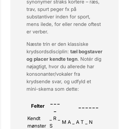
synonymer straks kortere –
ræs,
trav, spurt
peger fx på
substantiver inden for sport,
mens
ilede, for
eller
rende
oftest
er verber.
Næste trin er den klassiske
kryds­ords­disciplin:
tæl bogstaver
og placer kendte tegn
. Notér dig
nøjagtigt, hvor du allerede har
konsonanter/vokaler fra
krydsende svar, og udfyld et
mini-skema som dette:
_ _ _
Felter
_ _ _ _ _ _
_
Kendt
_ R _
M A _ A T _ N
mønster
S