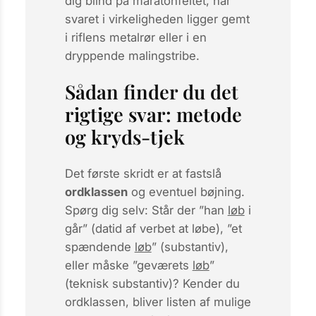
dig blind på maratonfeltet, når
svaret i virkeligheden ligger gemt
i riflens metalrør eller i en
dryppende malingstribe.
Sådan finder du det
rigtige svar: metode
og kryds-tjek
Det første skridt er at fastslå
ordklassen
og eventuel
bøjning
.
Spørg dig selv: Står der ”han
løb
i
går” (datid af verbet
at løbe
), ”et
spændende
løb
” (substantiv),
eller måske ”geværets
løb
”
(teknisk substantiv)? Kender du
ordklassen, bliver listen af mulige