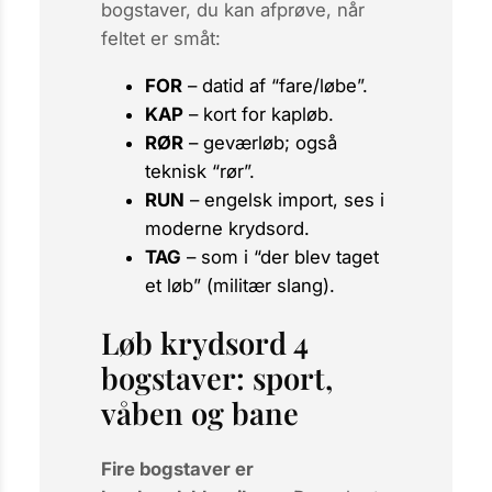
bogstaver, du kan afprøve, når
feltet er småt:
FOR
– datid af “fare/løbe”.
KAP
– kort for kapløb.
RØR
– geværløb; også
teknisk “rør”.
RUN
– engelsk import, ses i
moderne krydsord.
TAG
– som i “der blev taget
et løb” (militær slang).
Løb krydsord 4
bogstaver: sport,
våben og bane
Fire bogstaver er