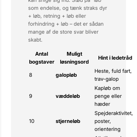
som endelse, og tænk straks
dyr
+ løb
,
retning + løb
eller
forhindring + løb
– det er sådan
mange af de store svar bliver
skabt.
Antal
Muligt
Hint i ledetråd
bogstaver
løsningsord
Heste, fuld fart,
8
galopløb
trav-galop
Kapløb om
9
væddeløb
penge eller
hæder
Spejderaktivitet,
10
stjerneløb
poster,
orientering