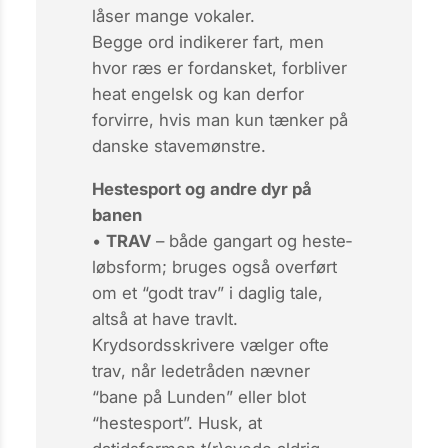
låser mange vokaler.
Begge ord indikerer fart, men
hvor
ræs
er fordansket, forbliver
heat
engelsk og kan derfor
forvirre, hvis man kun tænker på
danske stave­mønstre.
Hestesport og andre dyr på
banen
•
TRAV
– både gangart og heste­
løbs­form; bruges også overført
om et “godt trav” i daglig tale,
altså at have travlt.
Krydsordsskrivere vælger ofte
trav
, når ledetråden nævner
“bane på Lunden” eller blot
“hestesport”. Husk, at