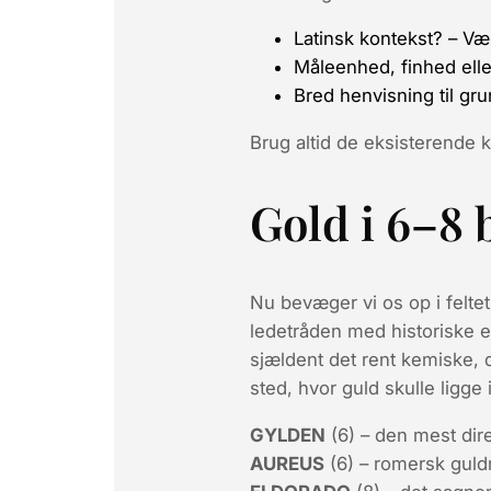
Latinsk kontekst?
– Væ
Måleenhed, finhed elle
Bred henvisning til gru
Brug altid de eksisterende k
Gold i 6–8 
Nu bevæger vi os op i felte
ledetråden med historiske el
sjældent det rent kemiske, d
sted, hvor guld skulle ligge
GYLDEN
(6) – den mest dire
AUREUS
(6) – romersk guldm