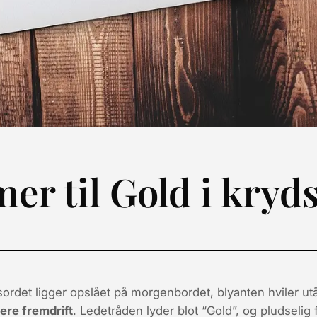
r til Gold i kryd
sordet ligger opslået på morgenbordet, blyanten hviler u
dere fremdrift
. Ledetråden lyder blot “Gold”, og pludselig 