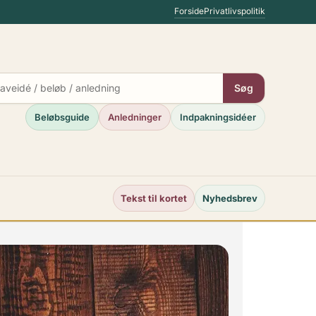
Forside
Privatlivspolitik
Søg
Beløbsguide
Anledninger
Indpakningsidéer
Tekst til kortet
Nyhedsbrev