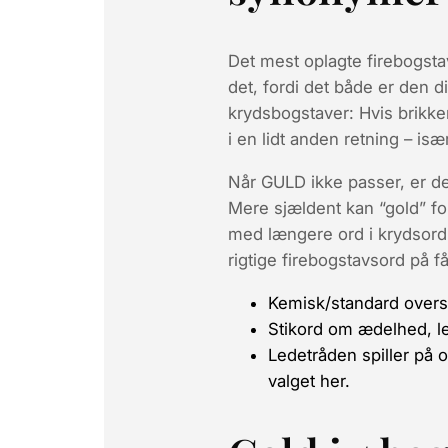
Det mest oplagte firebogsta
det, fordi det både er den d
krydsbogstaver: Hvis brikk
i en lidt anden retning – i
Når GULD ikke passer, er d
Mere sjældent kan “gold” fo
med længere ord i krydsord
rigtige firebogstavsord på f
Kemisk/standard overs
Stikord om ædelhed, le
Ledetråden spiller på 
valget her.