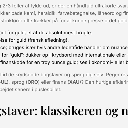
 2-3 felter at fylde ud, er der en håndfuld ultrakorte svar
ækker både kemi, heraldik, farvebetegnelse, låneord og fi
nstruktører ofte trækker på for at kunne presse ordet
gold
l for guld; et af de absolut mest brugte.
se for guld (fransk afledning).
ce; bruges især hvis andre ledetråde handler om nuancer e
 for “guld”; dukker op i krydsord med internationale eller
finanskode for én troy ounce guld; ses i økonomi- eller 
 altid de krydsende bogstaver og spørg dig selv: Peger re
GUL
), sprog (
ORO
) eller finans (
XAU
)? Den hurtige afklari
ejdet senere i puslespillet.
gstaver: klassikeren og 