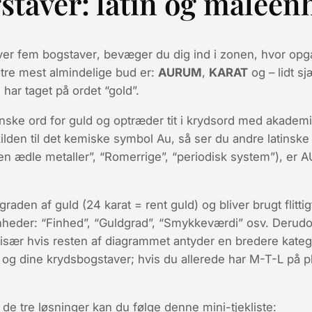
gstaver: latin og måleen
æver
fem bogstaver
, bevæger du dig ind i zonen, hvor op
 tre mest almindelige bud er:
AURUM
,
KARAT
og – lidt s
 har taget på ordet “gold”.
inske ord for guld og optræder tit i krydsord med akademi
kilden til det kemiske symbol
Au
, så ser du andre latinske
den ædle metaller”, “Romerrige”, “periodisk system”), er
graden af guld (24 karat = rent guld) og bliver brugt flitti
nheder: “Finhed”, “Guldgrad”, “Smykkeværdi” osv. Derud
især hvis resten af diagrammet antyder en bredere kateg
t og dine krydsbogstaver; hvis du allerede har M-T-L på p
 de tre løsninger kan du følge denne mini-tjekliste: