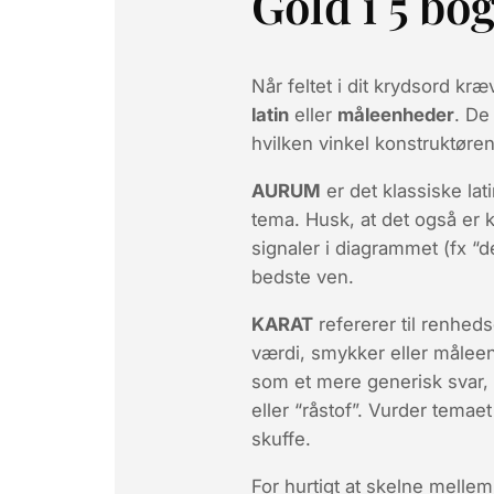
Gold i 5 bo
Når feltet i dit krydsord kr
latin
eller
måleenheder
. De
hvilken vinkel konstruktøren
AURUM
er det klassiske lat
tema. Husk, at det også er 
signaler i diagrammet (fx “
bedste ven.
KARAT
refererer til renheds
værdi, smykker eller målee
som et mere generisk svar, 
eller “råstof”. Vurder temae
skuffe.
For hurtigt at skelne mellem