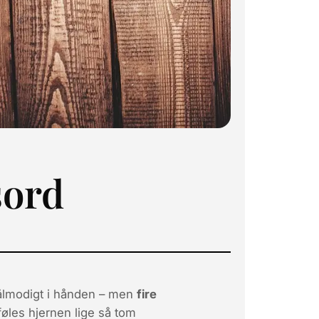
sord
tålmodigt i hånden – men
fire
føles hjernen lige så tom