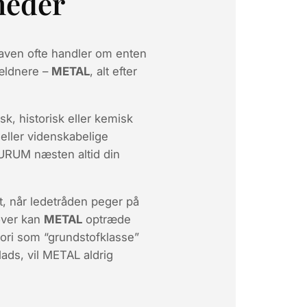
heder
gaven ofte handler om enten
jældnere –
METAL
, alt efter
sk, historisk eller kemisk
 eller videnskabelige
 AURUM næsten altid din
gt, når ledetråden peger på
over kan
METAL
optræde
ori som “grundstofklasse”
lads, vil METAL aldrig