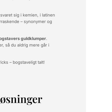
ret sig i kemien, i latinen
verraskende – synonymer og
s-bogstavers guldklumper
.
r, så du aldrig mere går i
icks – bogstaveligt talt!
 løsninger