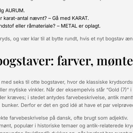
lg AURUM.
r karat-antal nævnt?
– Gå med KARAT.
ndstof eller råmateriale?
– METAL er oplagt.
ryds, og vær klar til at bytte rundt, hvis et nyt bogstav æ
bogstaver: farver, mønt
t med seks til otte bogstaver, hvor de klassiske krydsord
ler mytiske vinkler. Når der eksempelvis står “Gold (7)” 
er kræves; i stedet antydes farvebeskrivelse, antik møntf
 i bunker. Derfor er det en god idé at have et par velprøve
kte farvebeskrivelse på dansk, ofte brugt som adjektiv.
ønt, populær i historiske temaer og antik-relaterede kry