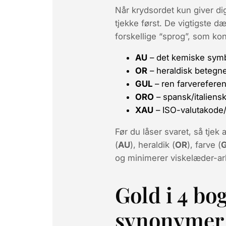
Når krydsordet kun giver dig
tjekke først. De vigtigste d
forskellige “sprog”, som ko
AU
– det kemiske symbo
OR
– heraldisk betegnel
GUL
– ren farvereferen
ORO
– spansk/italiensk
XAU
– ISO-valutakode/
Før du låser svaret, så tjek
(
AU
), heraldik (
OR
), farve (
og minimerer viskelæder-arb
Gold i 4 bo
synonymer