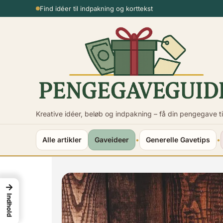
Spring
Usikker på beløbet?
til
indhold
Kreative idéer, beløb og indpakning – få din pengegave ti
Alle artikler
Gaveideer
•
Generelle Gavetips
•
→
Indhold