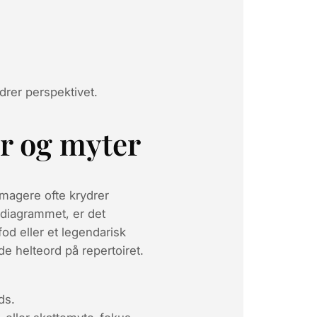
ndrer perspektivet.
er og myter
smagere ofte krydrer
i diagrammet, er det
od eller et legendarisk
de helteord på repertoiret.
ds.