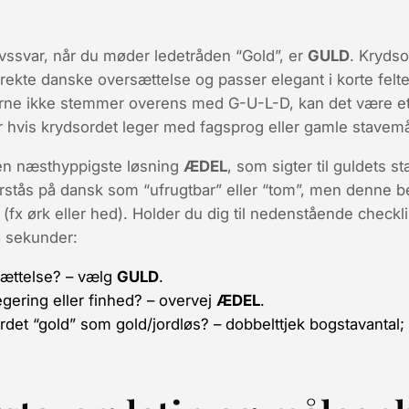
vssvar, når du møder ledetråden “Gold”, er
GULD
. Kryds
irekte danske oversættelse og passer elegant i korte felter
erne ikke stemmer overens med G-U-L-D, kan det være et
sær hvis krydsordet leger med fagsprog eller gamle stavem
en næsthyppigste løsning
ÆDEL
, som sigter til guldets 
rstås på dansk som “ufrugtbar” eller “tom”, men denne bet
 (fx
ørk
eller
hed
). Holder du dig til nedenstående checkl
å sekunder:
ættelse?
– vælg
GULD
.
gering eller finhed?
– overvej
ÆDEL
.
ordet “gold” som gold/jordløs?
– dobbelttjek bogstavantal; 