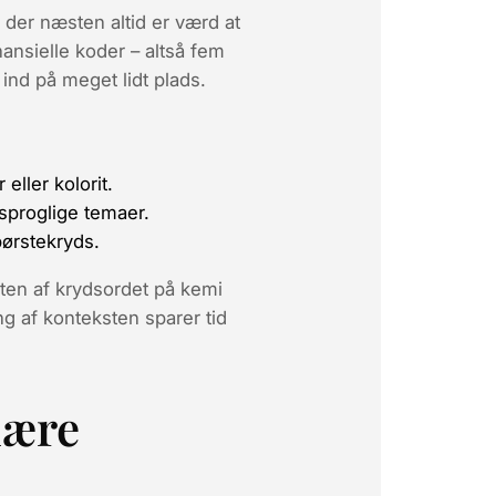
, der næsten altid er værd at
nansielle koder – altså fem
ind på meget lidt plads.
ller kolorit.
 sproglige temaer.
børstekryds.
sten af krydsordet på kemi
ng af konteksten sparer tid
nære