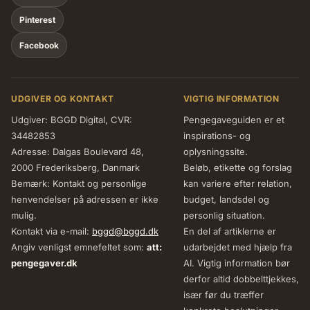
Pinterest
Facebook
UDGIVER OG KONTAKT
VIGTIG INFORMATION
Udgiver: BGGD Digital, CVR:
Pengegaveguiden er et
34482853
inspirations- og
Adresse: Dalgas Boulevard 48,
oplysningssite.
2000 Frederiksberg, Danmark
Beløb, etikette og forslag
Bemærk: Kontakt og personlige
kan variere efter relation,
henvendelser på adressen er ikke
budget, landsdel og
mulig.
personlig situation.
Kontakt via e-mail:
bggd@bggd.dk
En del af artiklerne er
Angiv venligst emnefeltet som:
att:
udarbejdet med hjælp fra
pengegaver.dk
AI. Vigtig information bør
derfor altid dobbelttjekkes,
især før du træffer