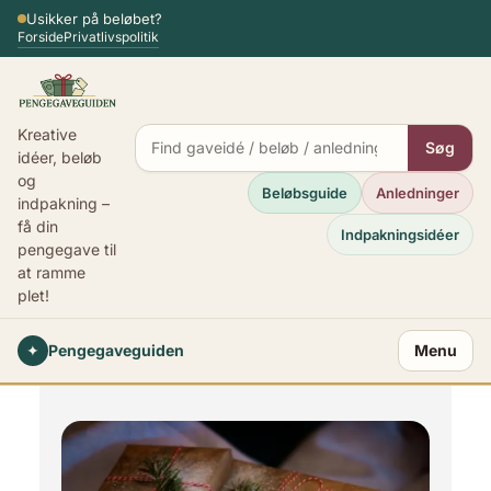
Spring
Usikker på beløbet?
Forside
Privatlivspolitik
til
indhold
Kreative
Søg
idéer, beløb
og
Beløbsguide
Anledninger
indpakning –
få din
Indpakningsidéer
pengegave til
at ramme
plet!
✦
Pengegaveguiden
Menu