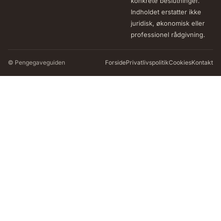
konkrete beslutninger.
Indholdet erstatter ikke
juridisk, økonomisk eller
professionel rådgivning.
© Pengegaveguiden
Forside
Privatlivspolitik
Cookies
Kontakt