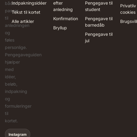
Indpakningsidéer
efter
Pengegave til
både
Privatliv
anledning
student
passer
Tekst til kortet
cookies
til
Konfirmation
Pengegave til
Alle artikler
Brugsvil
barnedåb
anledningen
Bryllup
og
Pengegave til
føles
jul
personlige.
Pengegaveguiden
hjælper
med
idéer,
beløb,
indpakning
og
formuleringer
til
kortet.
Instagram