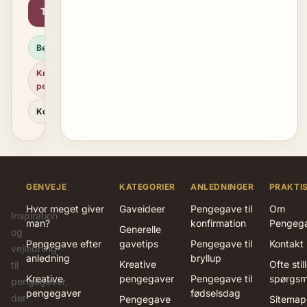
Tilmeld
Beløbsguide
Kreative
pengegaver
Korttekst
GENVEJE
KATEGORIER
ANLEDNINGER
PRAKTI
Hvor meget giver
Gaveideer
Pengegave til
Om
Inspiration
man?
konfirmation
Pengeg
Generelle
og
Pengegave efter
gavetips
Pengegave til
Kontakt
vejledning
anledning
bryllup
Kreative
Ofte stil
til
Kreative
pengegaver
Pengegave til
spørgsm
pengegaver,
pengegaver
fødselsdag
der
Pengegave
Sitemap