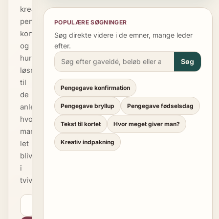
kreative
pengegaver,
POPULÆRE SØGNINGER
korttekster
Søg direkte videre i de emner, mange leder
og
efter.
hurtige
Søg
løsninger
til
Pengegave konfirmation
de
anledninger,
Pengegave bryllup
Pengegave fødselsdag
hvor
Tekst til kortet
Hvor meget giver man?
man
Kreativ indpakning
let
bliver
i
tvivl.