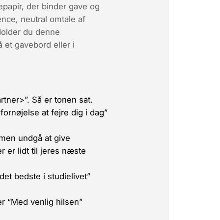
tepapir, der binder gave og
ence
,
neutral omtale af
Holder du denne
å et gavebord eller i
rtner>”. Så er tonen sat.
fornøjelse at fejre dig i dag”
– men
undgå
at give
 er lidt til jeres næste
et bedste i studielivet”
er “Med venlig hilsen”