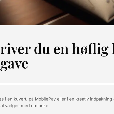
iver du en høflig h
egave
i en kuvert, på MobilePay eller i en kreativ indpaknin
al vælges med omtanke.