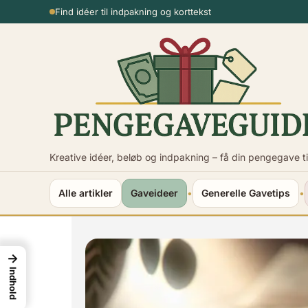
Spring
Usikker på beløbet?
til
indhold
Kreative idéer, beløb og indpakning – få din pengegave ti
Alle artikler
Gaveideer
•
Generelle Gavetips
•
→
Indhold