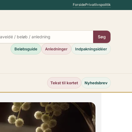
Forside
Privatlivspolitik
Søg
Beløbsguide
Anledninger
Indpakningsidéer
Tekst til kortet
Nyhedsbrev