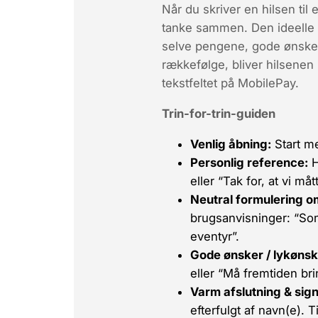
Når du skriver en hilsen til
tanke sammen. Den ideelle 
selve pengene
,
gode ønsker
rækkefølge, bliver hilsenen 
tekstfeltet på MobilePay.
Trin-for-trin-guiden
Venlig åbning:
Start m
Personlig reference:
H
eller “Tak for, at vi må
Neutral formulering 
brugsanvisninger: “Som e
eventyr”.
Gode ønsker / lykønsk
eller “Må fremtiden bri
Varm afslutning & sign
efterfulgt af navn(e). 