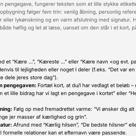
 en pengegave, fungerer teksten som et lille stykke etiket
opbygning følger fem trin:
venlig åbning
,
personlig refer
 eller lykønskning
og en
varm afslutning med signatur
. 
både høflig og let at læse, uanset om den står i et kort, p
ed et “Kære …”, “Kæreste …” eller “Kære
navn
<og evt. pa
envis til lejligheden eller noget I deler (f.eks. “Det var en 
tte dele jeres store dag”).
om pengegaven:
Fortæl kort, at du/I har vedlagt et beløb 
t lille bidrag har vi lagt en pengegave i kortet” eller “Her
ning:
Følg op med fremadrettet varme: “Vi ønsker dig alt d
nge jer masser af kærlighed og grin”.
atur:
Afrund med “Kærlig hilsen”, “De bedste hilsner” ell
Til formelle relationer kan et efternavn være passende.