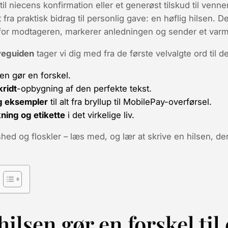
il niecens konfirmation eller et generøst tilskud til venne
t fra
praktisk bidrag
til
personlig gave
: en høflig hilsen. De
 for modtageren, markerer anledningen og sender et varm
eguiden
tager vi dig med fra de første velvalgte ord til d
en gør en forskel.
kridt
-opbygning af den perfekte tekst.
g eksempler
til alt fra bryllup til MobilePay-overførsel.
ning og etikette
i det virkelige liv.
hed og floskler – læs med, og lær at skrive en hilsen, der 
ilsen gør en forskel til