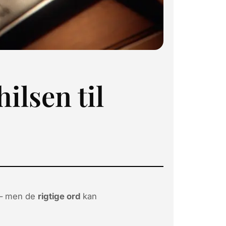
ilsen til
g – men de
rigtige ord
kan