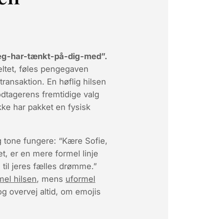
-jeg-har-tænkt-på-dig-med”.
ltet, føles pengegaven
ransaktion. En høflig hilsen
odtagerens fremtidige valg
ke har pakket en fysisk
g tone fungere: “Kære Sofie,
t, er en mere formel linje
til jeres fælles drømme.”
rmel hilsen
, mens
uformel
 og overvej altid, om emojis