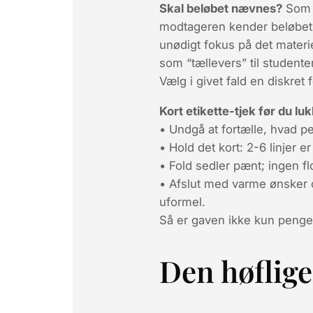
Skal beløbet nævnes?
Som 
modtageren kender beløbet a
unødigt fokus på det materi
som “tællevers” til studenten
Vælg i givet fald en diskret 
Kort etikette-tjek før du luk
• Undgå at fortælle, hvad 
• Hold det kort: 2-6 linjer e
• Fold sedler pænt; ingen fl
• Afslut med varme ønsker o
uformel.
Så er gaven ikke kun penge
Den høflige