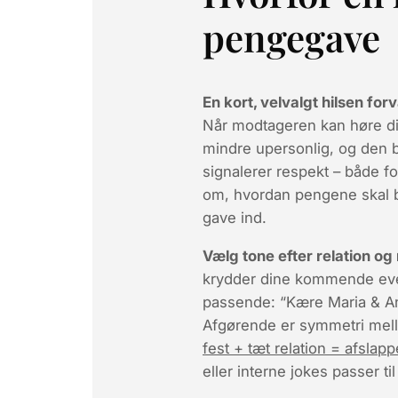
pengegave
En kort, velvalgt hilsen f
Når modtageren kan høre di
mindre upersonlig, og den 
signalerer respekt – både f
om, hvordan pengene skal br
gave ind.
Vælg tone efter relation o
krydder dine kommende eventy
passende: “Kære Maria & And
Afgørende er
symmetri
mell
fest + tæt relation = afslapp
eller interne jokes passer ti