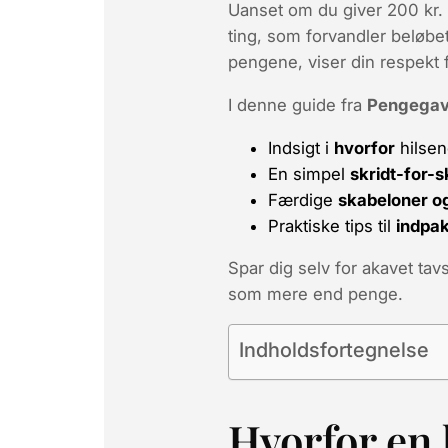
Uanset om du giver 200 kr. t
ting, som forvandler beløbe
pengene, viser din respekt
I denne guide fra
Pengegav
Indsigt i
hvorfor
hilsen
En simpel
skridt-for-s
Færdige
skabeloner o
Praktiske tips til
indpak
Spar dig selv for akavet tavs
som
mere end
penge.
Indholdsfortegnelse
Hvorfor en h