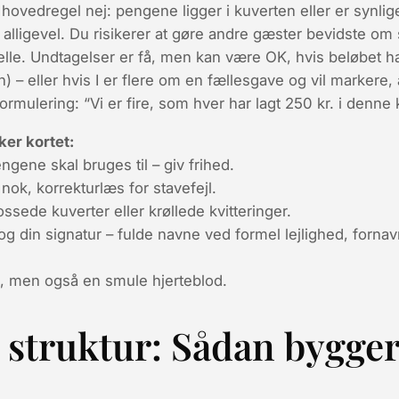
hovedregel
nej
: pengene ligger i kuverten eller er synlig
lligevel. Du risikerer at gøre andre gæster bevidste om
elle. Undtagelser er få, men kan være OK, hvis beløbet ha
) – eller hvis I er flere om en fællesgave og vil markere, a
formulering: “Vi er fire, som hver har lagt 250 kr. i denne 
ker kortet:
pengene
skal
bruges til – giv frihed.
r nok, korrekturlæs for stavefejl.
ossede kuverter eller krøllede kvitteringer.
g din signatur – fulde navne ved formel lejlighed, forna
, men også en smule hjerteblod.
 struktur: Sådan bygger