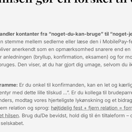
orvandler kontanter fra “noget-du-kan-bruge” til “noget
n stemme mellem sedlerne eller læse den i MobilePay-fe
bliver anerkendt som en
opmærksomhed
snarere end en t
or anledningen (bryllup, konfirmation, eksamen) og for m
uges. Den viser, at du har gjort dig umage, selvom du ik
g ramme:
Er du onkel til konfirmanden, kan en let og kærli
r med dette lille tilskud …”. Er du kollega til brudeparre
ers, modtag vores hjerteligste lykønskning og et bidrag 
em relation og sprog:
højtidelig fest + fjern relation = fo
et hilsen
. Brug du/De bevidst, hold dig til én tiltaleform –
l selskabet.