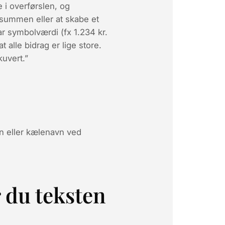
e i overførslen, og
 summen eller at skabe et
r symbolværdi (fx 1.234 kr.
t alle bidrag er lige store.
kuvert.”
vn eller kælenavn ved
 du teksten