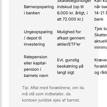
Skattebegunstiget
Kan k
Børneopsparing
indskud (op til
når bar
i banken
6.000 kr. årligt, i
14-21 å
alt 72.000 kr.)
bank
Tjek b
Unge­opsparing
Mulighed for
Skatte
/ depot til
afkast gennem
aktuell
investering
aktier/ETF’er
minim
Ratepension
Evt. gunstig
Kræve
eller kapital­
beskatning på
foræld
pension i
langt sigt
og råd
barnets navn
Tip: Aftal med forældrene, om du
må stå som
indbetaler
, da
kontoen juridisk ejes af barnet.