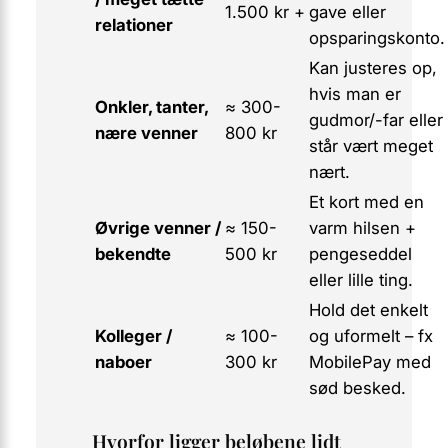
1.500 kr +
gave eller
relationer
opsparingskonto.
Kan justeres op,
hvis man er
Onkler, tanter,
≈ 300-
gudmor/-far eller
nære venner
800 kr
står vært meget
nært.
Et kort med en
Øvrige venner /
≈ 150-
varm hilsen +
bekendte
500 kr
pengeseddel
eller lille ting.
Hold det enkelt
Kolleger /
≈ 100-
og uformelt – fx
naboer
300 kr
MobilePay med
sød besked.
Hvorfor ligger beløbene lidt