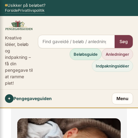
Spring
Usikker på beløbet?
×
Forside
Privatlivspolitik
til
indhold
Kreative
Søg
idéer, beløb
og
Beløbsguide
Anledninger
indpakning –
få din
Indpakningsidéer
pengegave til
at ramme
plet!
✦
Pengegaveguiden
Menu