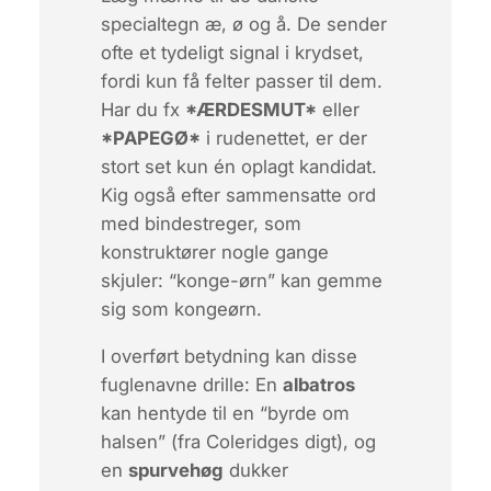
specialtegn
æ, ø og å
. De sender
ofte et tydeligt signal i krydset,
fordi kun få felter passer til dem.
Har du fx
*ÆRDESMUT*​
eller
*PAPEGØ*​
i rudenettet, er der
stort set kun én oplagt kandidat.
Kig også efter sammensatte ord
med bindestreger, som
konstruktører nogle gange
skjuler: “
konge-ørn
” kan gemme
sig som
kongeørn
.
I overført betydning kan disse
fuglenavne drille: En
albatros
kan hentyde til en “byrde om
halsen” (fra Coleridges digt), og
en
spurvehøg
dukker