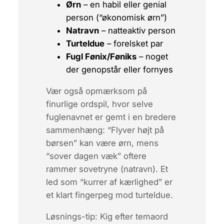
Ørn
– en habil eller genial
person (“økonomisk ørn”)
Natravn
– natte­aktiv person
Turteldue
– forelsket par
Fugl Fønix/Føniks
– noget
der genopstår eller fornyes
Vær også opmærksom på
finurlige ordspil, hvor selve
fugle­navnet er gemt i en bredere
sammen­hæng: “Flyver højt på
børsen” kan være
ørn
, mens
“sover dagen væk” oftere
rammer
sovetryne
(natravn). Et
led som “kurrer af kærlighed” er
et klart fingerpeg mod
turteldue
.
Løsnings-tip:
Kig efter temaord