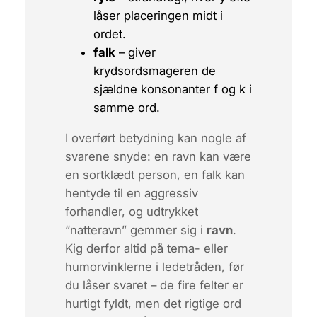
låser placeringen midt i
ordet.
falk
– giver
krydsordsmageren de
sjældne konsonanter
f
og
k
i
samme ord.
I overført betydning kan nogle af
svarene snyde: en
ravn
kan være
en sortklædt person, en
falk
kan
hentyde til en aggressiv
forhandler, og udtrykket
“natteravn” gemmer sig i
ravn
.
Kig derfor altid på tema- eller
humorvinklerne i ledetråden, før
du låser svaret – de fire felter er
hurtigt fyldt, men det rigtige ord