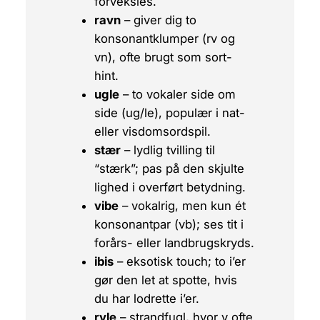
forveksles.
ravn
– giver dig to
konsonantklumper (
rv
og
vn
), ofte brugt som sort-
hint.
ugle
– to vokaler side om
side (
ug
/
le
), populær i nat-
eller visdomsordspil.
stær
– lydlig tvilling til
“stærk”; pas på den skjulte
lighed i overført betydning.
vibe
– vokalrig, men kun ét
konsonantpar (
vb
); ses tit i
forårs- eller landbrugskryds.
ibis
– eksotisk touch; to
i
’er
gør den let at spotte, hvis
du har lodrette i’er.
ryle
– strandfugl, hvor
y
ofte