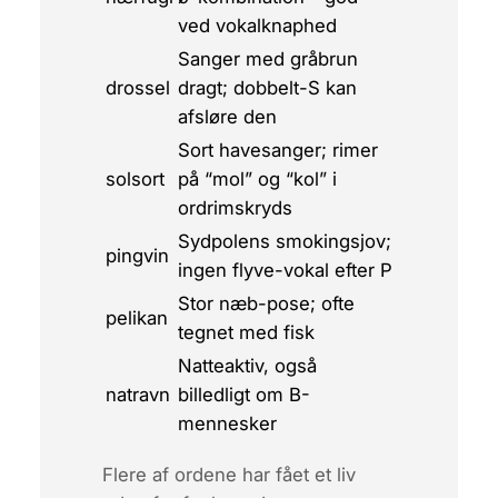
ved vokalknaphed
Sanger med gråbrun
drossel
dragt; dobbelt-S kan
afsløre den
Sort havesanger; rimer
solsort
på “mol” og “kol” i
ordrimskryds
Sydpolens smokingsjov;
pingvin
ingen flyve-vokal efter P
Stor næb-pose; ofte
pelikan
tegnet med fisk
Natteaktiv, også
natravn
billedligt om B-
mennesker
Flere af ordene har fået et liv