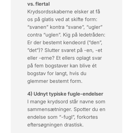
vs. flertal
Krydsordsskaberne elsker at få
os på glatis ved at skifte form:
“svanen” kontra “svane”, “ugler”
contra “uglen”. Kig på ledetråden:
Er der bestemt kendeord (”den”,
”det”)? Slutter svaret på
-en
,
-et
eller
-erne
? Et ellers oplagt svar
på fem bogstaver kan blive ét
bogstav for langt, hvis du
glemmer bestemt form.
4) Udnyt typiske fugle-endelser
I mange krydsord står navne som
sammensætninger. Spotter du en
endelse som “-fugl”, forkortes
eftersøgningen drastisk.