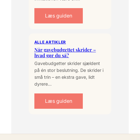
Læs guiden
ALLE ARTIKLER
Når gavebudgettet skrider –
hvad gør du så?
Gavebudgetter skrider sjældent
på én stor beslutning. De skrider i
små trin – en ekstra gave, lidt
dyrere…
Læs guiden