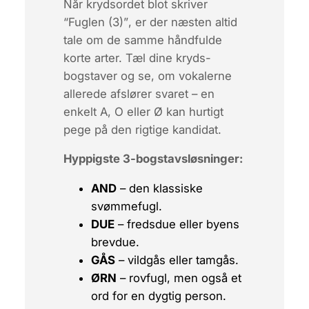
Når krydsordet blot skriver
“Fuglen (3)”
, er der næsten altid
tale om de samme håndfulde
korte arter. Tæl dine kryds-
bogstaver og se, om vokalerne
allerede afslører svaret – en
enkelt A, O eller Ø kan hurtigt
pege på den rigtige kandidat.
Hyppigste 3-bogstavsløsninger:
AND
– den klassiske
svømmefugl.
DUE
– fredsdue eller byens
brevdue.
GÅS
– vildgås eller tamgås.
ØRN
– rovfugl, men også et
ord for en dygtig person.