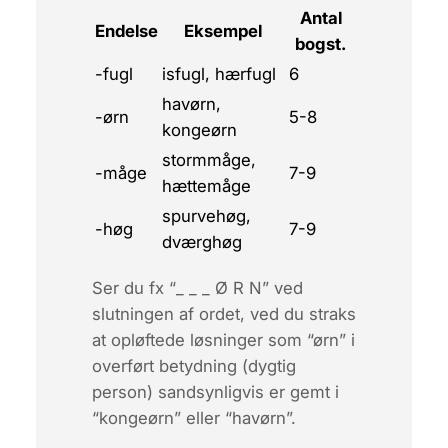
Antal
Endelse
Eksempel
bogst.
-fugl
isfugl, hærfugl
6
havørn,
-ørn
5-8
kongeørn
stormmåge,
-måge
7-9
hættemåge
spurvehøg,
-høg
7-9
dværghøg
Ser du fx “_ _ _ Ø R N” ved
slutningen af ordet, ved du straks
at opløftede løsninger som “ørn” i
overført betydning (dygtig
person) sandsynligvis er gemt i
“kongeørn” eller “havørn”.