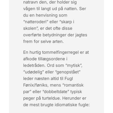
natravn
den, der holder sig
vågen til langt ud på natten. Ser
du en henvisning som
“natteroderi” eller “skarp i
skolen”, er det ofte disse
overførte betydninger der jagtes
frem for selve arten.
En hurtig tommelfingerregel er at
afkode tillægsordene i
ledetråden. Ord som “mytisk”,
“udødelig” eller “genopstået”
leder næsten altid til
Fugl
Fønix
/
føniks
, mens “romantisk
par” eller “dobbelt­date” typisk
peger på
turteldue
. Herunder er
de mest brugte idiomatiske fugle: