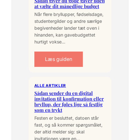
Sådan giver du gode gaver uden
at vælte dit månedlige budget
Når flere bryllupper, fødselsdage,
studentergilder og andre særlige
begivenheder lander tæt oven i
hinanden, kan gavebudgettet
hurtigt vokse…
Læs guiden
ALLE ARTIKLER
Sådan sender du en digital
invitation til konfirmation eller
bryllup, der føles lige så festlig
som en trykt
Festen er besluttet, datoen står
fast, og så kommer spørgsmålet,
der altid melder sig: skal
invitationen være en…