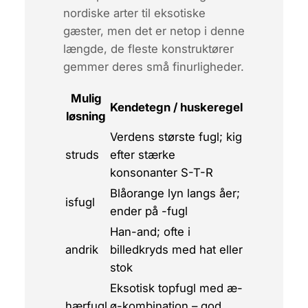
nordiske arter til eksotiske
gæster, men det er netop i denne
længde, de fleste ­konstruktører
gemmer deres små finurligheder.
Mulig
Kendetegn / huskeregel
løsning
Verdens største fugl; kig
struds
efter stærke
konsonanter S-T-R
Blåorange lyn langs åer;
isfugl
ender på -fugl
Han-and; ofte i
andrik
billedkryds med hat eller
stok
Eksotisk topfugl med æ-
hærfugl
ø-kombination – god