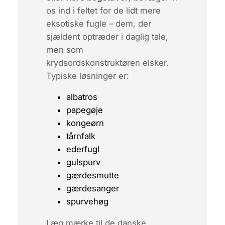
os ind i feltet for de lidt mere
eksotiske fugle – dem, der
sjældent optræder i daglig tale,
men som
krydsordskonstruktøren elsker.
Typiske løsninger er:
albatros
papegøje
kongeørn
tårnfalk
ederfugl
gulspurv
gærdesmutte
gærdesanger
spurvehøg
Læg mærke til de danske