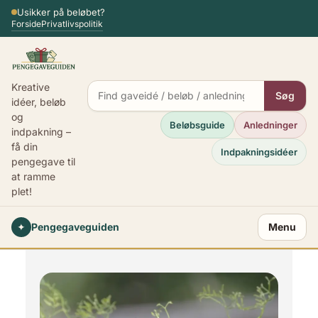
Spring
Usikker på beløbet?
Forside
Privatlivspolitik
til
indhold
Kreative
Søg
idéer, beløb
og
Beløbsguide
Anledninger
indpakning –
få din
Indpakningsidéer
pengegave til
at ramme
plet!
✦
Pengegaveguiden
Menu