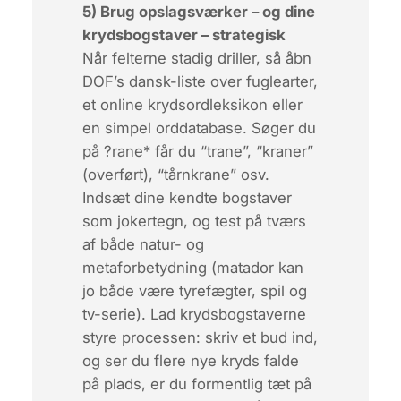
5) Brug opslagsværker – og dine
krydsbogstaver – strategisk
Når felterne stadig driller, så åbn
DOF’s dansk-liste over fuglearter,
et online krydsordleksikon eller
en simpel orddatabase. Søger du
på
?rane*
får du “trane”, “kraner”
(overført), “tårnkrane” osv.
Indsæt dine kendte bogstaver
som jokertegn, og test på tværs
af både natur- og
metaforbetydning (matador kan
jo både være tyrefægter, spil og
tv-serie). Lad krydsbogstaverne
styre processen: skriv et bud ind,
og ser du flere nye kryds falde
på plads, er du formentlig tæt på