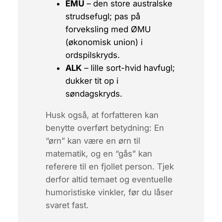
EMU
– den store australske
strudsefugl; pas på
forveksling med ØMU
(økonomisk union) i
ordspilskryds.
ALK
– lille sort-hvid havfugl;
dukker tit op i
søndagskryds.
Husk også, at forfatteren kan
benytte overført betydning: En
“ørn”
kan være en ørn til
matematik, og en
“gås”
kan
referere til en fjollet person. Tjek
derfor altid temaet og eventuelle
humoristiske vinkler, før du låser
svaret fast.