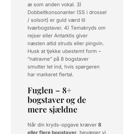
æ som anden vokal. 3)
Dobbeltkonsonanter (SS i
drossel
/
solsort
) er guld værd til
tværbogstaver. 4) Temakryds om
rejser eller Antarktis giver
næsten altid
struds
eller
pingvin
.
Husk at tjekke ubestemt form –
“natravne” på 8 bogstaver
smutter let ind, hvis spørgeren
har markeret flertal.
Fuglen – 8+
bogstaver og de
mere sjældne
Når din kryds-opgave kræver
8
eller flere bogstaver
, bevæger vi