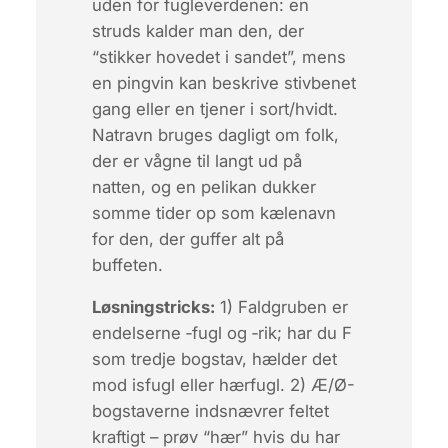
uden for fugleverdenen: en
struds
kalder man den, der
“stikker hovedet i sandet”, mens
en
pingvin
kan beskrive stivbenet
gang eller en tjener i sort/hvidt.
Natravn
bruges dagligt om folk,
der er vågne til langt ud på
natten, og en
pelikan
dukker
somme tider op som kælenavn
for den, der guffer alt på
buffeten.
Løsnings­tricks:
1) Faldgruben er
endelserne ‑fugl og ‑rik; har du F
som tredje bogstav, hælder det
mod
isfugl
eller
hærfugl
. 2) Æ/Ø-
bogstaverne indsnævrer feltet
kraftigt – prøv “hær” hvis du har