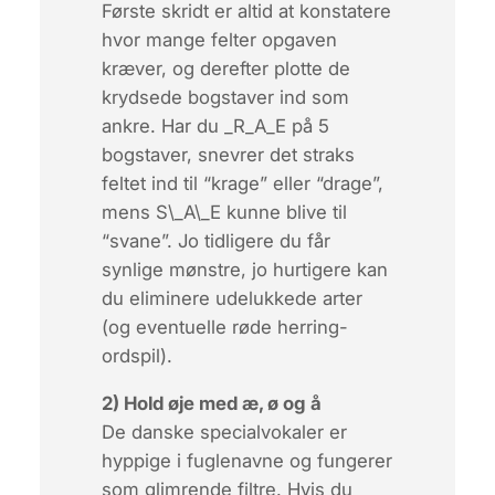
Første skridt er altid at konstatere
hvor mange felter opgaven
kræver, og derefter plotte de
krydsede bogstaver ind som
ankre. Har du
_R_A_E
på 5
bogstaver, snevrer det straks
feltet ind til “krage” eller “drage”,
mens
S\_A\_E
kunne blive til
“svane”. Jo tidligere du får
synlige mønstre, jo hurtigere kan
du eliminere udelukkede arter
(og eventuelle røde herring-
ordspil).
2) Hold øje med æ, ø og å
De danske specialvokaler er
hyppige i fuglenavne og fungerer
som glimrende filtre. Hvis du