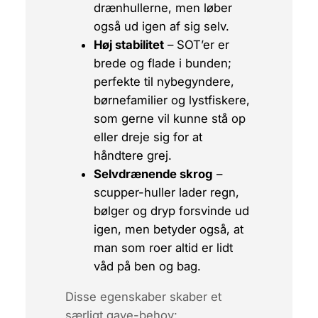
drænhullerne, men løber
også ud igen af sig selv.
Høj stabilitet
– SOT’er er
brede og flade i bunden;
perfekte til nybegyndere,
børnefamilier og lystfiskere,
som gerne vil kunne stå op
eller dreje sig for at
håndtere grej.
Selvdrænende skrog
–
scupper-huller lader regn,
bølger og dryp forsvinde ud
igen, men betyder også, at
man som roer altid er
lidt
våd på ben og bag.
Disse egenskaber skaber et
særligt gave-behov: