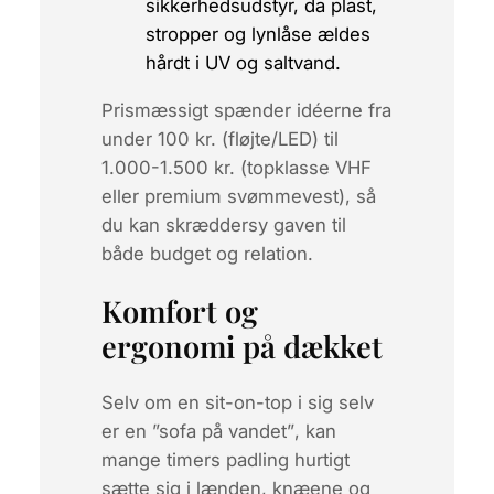
sikkerhedsudstyr, da plast,
stropper og lynlåse ældes
hårdt i UV og saltvand.
Prismæssigt spænder idéerne fra
under 100 kr. (fløjte/LED) til
1.000-1.500 kr. (topklasse VHF
eller premium svømmevest), så
du kan skræddersy gaven til
både budget og relation.
Komfort og
ergonomi på dækket
Selv om en sit-on-top i sig selv
er en
”sofa på vandet”
, kan
mange timers padling hurtigt
sætte sig i lænden, knæene og