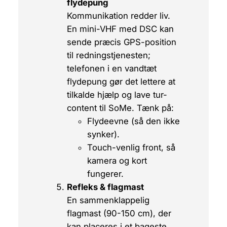
flydepung
Kommunikation redder liv.
En
mini-VHF med DSC
kan
sende præcis GPS-position
til redningstjenesten;
telefonen i en vandtæt
flydepung gør det lettere at
tilkalde hjælp og lave tur-
content til SoMe. Tænk på:
Flydeevne (så den ikke
synker).
Touch-venlig front, så
kamera og kort
fungerer.
Refleks & flagmast
En sammenklappelig
flagmast
(90-150 cm), der
kan placeres i et bageste