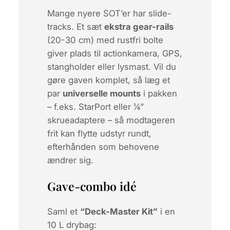
Mange nyere SOT’er har
slide-
tracks
. Et sæt
ekstra gear-rails
(20-30 cm) med rustfri bolte
giver plads til actionkamera, GPS,
stangholder eller lysmast. Vil du
gøre gaven komplet, så læg et
par
universelle mounts
i pakken
– f.eks. StarPort eller ¼”
skrueadaptere – så modtageren
frit kan flytte udstyr rundt,
efterhånden som behovene
ændrer sig.
Gave-combo idé
Saml et
“Deck-Master Kit”
i en
10 L drybag: