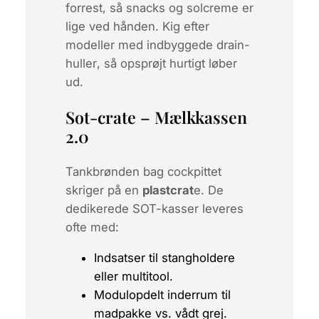
forrest, så snacks og solcreme er
lige ved hånden. Kig efter
modeller med indbyggede
drain-
huller
, så opsprøjt hurtigt løber
ud.
Sot-crate – Mælkkassen
2.0
Tankbrønden bag cockpittet
skriger på en
plastcrat
e. De
dedikerede SOT-kasser leveres
ofte med:
Indsatser til stangholdere
eller multitool.
Modulopdelt inderrum til
madpakke vs. vådt grej.