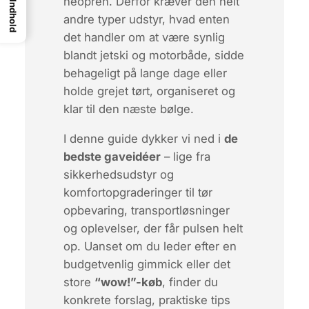
neopren. Derfor kræver den helt
Indhold
andre typer udstyr, hvad enten
det handler om at være synlig
blandt jetski og motorbåde, sidde
behageligt på lange dage eller
holde grejet tørt, organiseret og
klar til den næste bølge.
I denne guide dykker vi ned i
de
bedste gaveidéer
– lige fra
sikkerhedsudstyr og
komfortopgraderinger til tør
opbevaring, transportløsninger
og oplevelser, der får pulsen helt
op. Uanset om du leder efter en
budgetvenlig
gimmick eller det
store
“wow!”-køb
, finder du
konkrete forslag, praktiske tips