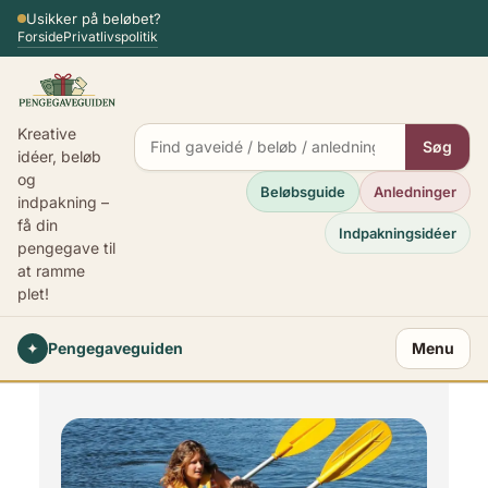
Spring
Usikker på beløbet?
Forside
Privatlivspolitik
til
indhold
Kreative
Søg
idéer, beløb
og
Beløbsguide
Anledninger
indpakning –
få din
Indpakningsidéer
pengegave til
at ramme
plet!
✦
Pengegaveguiden
Menu