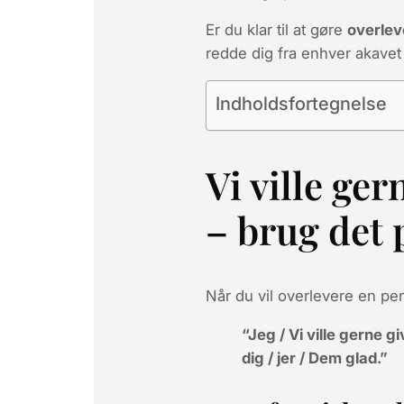
Er du klar til at gøre
overlev
redde dig fra enhver akave
Indholdsfortegnelse
Vi ville ger
– brug det p
Når du vil overlevere en 
“
Jeg / Vi
ville gerne g
dig / jer / Dem
glad.”