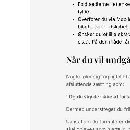
Fold sedlerne i et
enke
fylde.
Overfører du via Mobi
bibeholder budskabet.
Ønsker du et lille eks
citat). På den måde f
Når du vil undg
Nogle føler sig forpligtet til 
afsluttende sætning som:
“Og du skylder ikke at fortæl
Dermed understreger du frih
Uanset om du formulerer dig
skal opleves som
hjertelig,