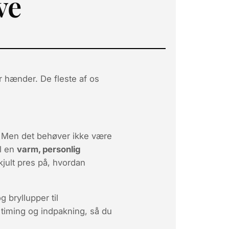
ve
r hænder. De fleste af os
. Men det behøver ikke være
il en
varm, personlig
kjult pres på, hvordan
og bryllupper til
 timing og indpakning
, så du