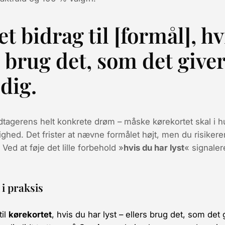
t bidrag til [formål], h
s brug det, som det give
dig.
tagerens helt konkrete drøm – måske
kørekortet skal i h
lighed
. Det frister at nævne formålet højt, men du risiker
ed at føje det lille forbehold »
hvis du har lyst
« signaler
i praksis
til
kørekortet
, hvis du har lyst – ellers brug det, som det