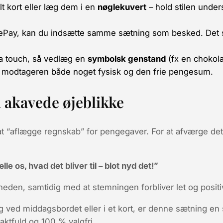
lt
kort eller læg dem i en
nøglekuvert
– hold stilen unders
lePay, kan du indsætte samme sætning som besked. Det 
tra touch, så vedlæg en
symbolsk genstand
(fx en chokolad
år modtageren både noget fysisk og den frie pengesum.
å akavede øjeblikke
at
“aflægge regnskab”
for pengegaver. For at afværge det 
le os, hvad det bliver til – blot nyd det!”
eden, samtidig med at stemningen forbliver let og positi
 ved middagsbordet eller i et kort, er denne sætning en 
 taktfuld og 100 % valgfri
.