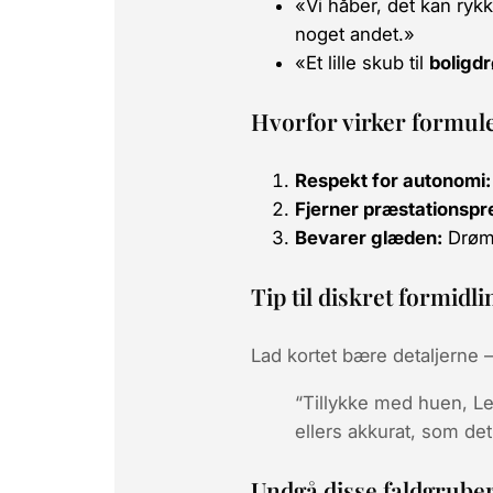
«Vi håber, det kan rykk
noget andet.»
«Et lille skub til
boligd
Hvorfor virker formul
Respekt for autonomi:
Fjerner præstationspr
Bevarer glæden:
Drømm
Tip til diskret formidli
Lad kortet bære detaljerne –
“Tillykke med huen, Leo
ellers akkurat, som det
Undgå disse faldgrube