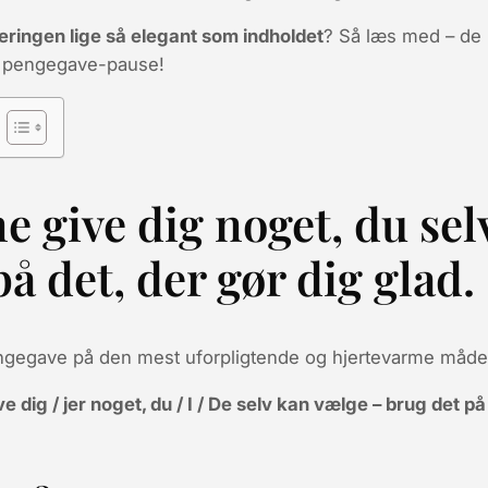
eringen lige så elegant som indholdet
? Så læs med – de 
t pengegave-pause!
ne give dig noget, du se
å det, der gør dig glad.
pengegave på den mest
uforpligtende
og hjertevarme måde,
ive
dig / jer
noget,
du / I / De
selv kan vælge – brug det på 