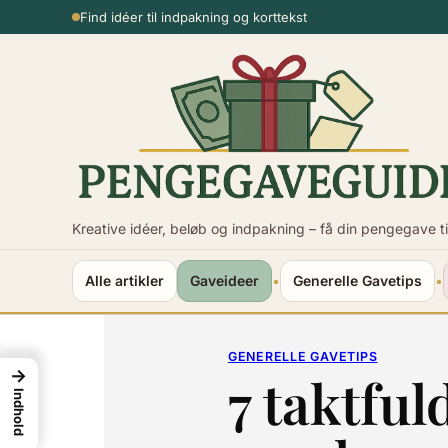
Spring
Usikker på beløbet?
til
indhold
Kreative idéer, beløb og indpakning – få din pengegave ti
Alle artikler
Gaveideer
•
Generelle Gavetips
•
GENERELLE GAVETIPS
→
7 taktfu
Indhold