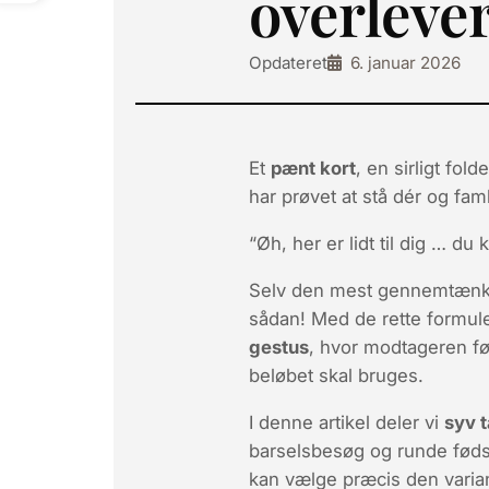
overleve
Opdateret
6. januar 2026
Et
pænt kort
, en sirligt fold
har prøvet at stå dér og fam
“Øh, her er lidt til dig … du 
Selv den mest gennemtænkte
sådan! Med de rette formuler
gestus
, hvor modtageren føl
beløbet skal bruges.
I denne artikel deler vi
syv 
barselsbesøg og runde fødse
kan vælge præcis den varian