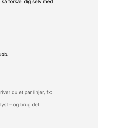
, så forkæl dig selv med
køb.
.
kriver du et par linjer, fx:
lyst – og brug det