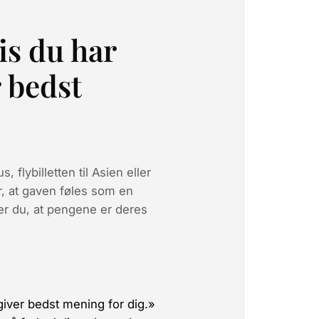
vis du har
r bedst
us
,
flybilletten til Asien
eller
er, at gaven føles som en
er du, at pengene er deres
 giver bedst mening for dig.»