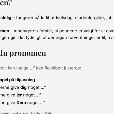
den?
ndelig
– fungerer både til fødselsdag, studentergilde, j
ormen
– modtageren forstår, at
pengene er valgt for at give
gen gør det tydeligt, at der ingen forventninger er til, h
r du pronomen
elv kan vælge …” kan fleksibelt justeres:
pel på tilpasning
gerne give
dig
noget …”
rne give
jer
noget …”
rne give
Dem
noget …”
rvejen anlægger høflig tiltale.