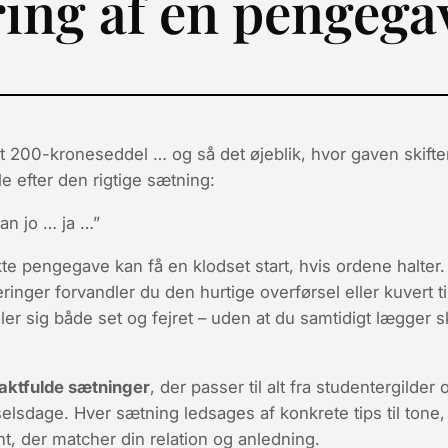
ring af en pengega
et
200-krone­seddel
… og så det øjeblik, hvor gaven skifte
le efter den rigtige sætning:
kan jo … ja …”
 pengegave kan få en klodset start, hvis ordene halter
inger forvandler du den hurtige overførsel eller kuvert t
er sig både set og fejret – uden at du samtidigt lægger s
taktfulde sætninger
, der passer til alt fra studentergilder 
lsdage. Hver sætning ledsages af konkrete tips til
tone,
t, der matcher din relation og anledning.