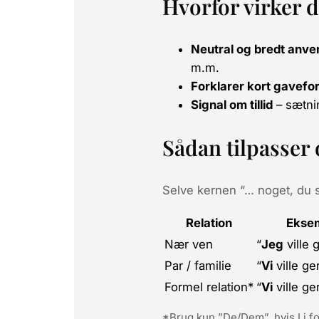
Hvorfor virker 
Neutral og bredt anve
m.m.
Forklarer kort gavef
Signal om tillid
– sætnin
Sådan tilpasse
Selve kernen “… noget, du s
Relation
Eksem
Nær ven
“
Jeg
ville 
Par / familie
“
Vi
ville ge
Formel relation*
“
Vi
ville ge
*Brug kun ”De/Dem”, hvis I i fo