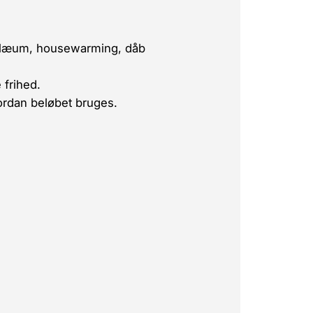
ubilæum, housewarming, dåb
 frihed
.
vordan beløbet bruges.