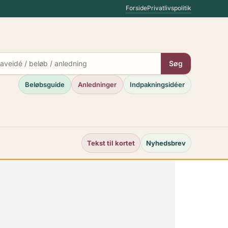
Forside
Privatlivspolitik
Søg
Beløbsguide
Anledninger
Indpakningsidéer
Tekst til kortet
Nyhedsbrev