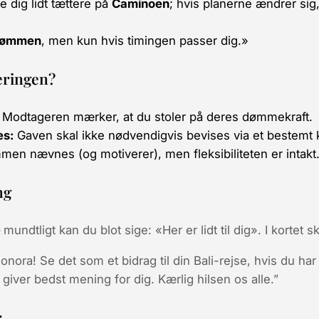
e dig lidt tættere på
Caminoen
; hvis planerne ændrer sig
rømmen
, men kun hvis timingen passer dig.»
eringen?
Modtageren mærker, at du stoler på deres dømmekraft.
es:
Gaven skal ikke nødvendigvis
bevises
via et bestemt 
en nævnes (og motiverer), men fleksibiliteten er intakt
ng
 mundtligt kan du blot sige:
«Her er lidt til dig»
. I kortet s
nora! Se det som et bidrag til din Bali-rejse, hvis du har 
 giver bedst mening for dig. Kærlig hilsen os alle.”
r