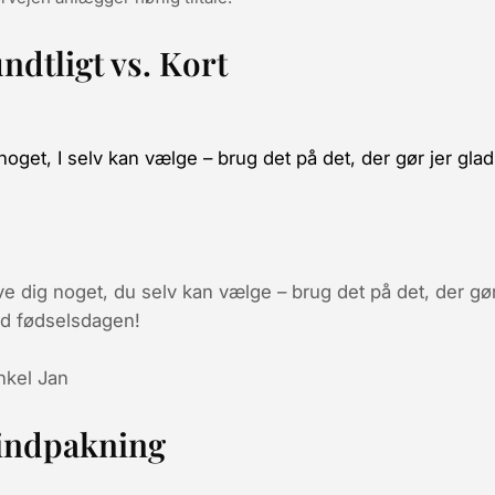
dtligt vs. Kort
r noget, I selv kan vælge – brug det på det, der gør jer gla
ive dig noget, du selv kan vælge – brug det på det, der gør
med fødselsdagen!
nkel Jan
l indpakning