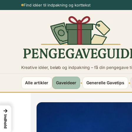
Spring
Usikker på beløbet?
til
indhold
Kreative idéer, beløb og indpakning – få din pengegave ti
Alle artikler
Gaveideer
•
Generelle Gavetips
•
→
Indhold