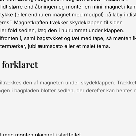
lidt større end åbningen og montér en
mini-magnet
i kan
stykke (eller endnu en magnet med modpol) på labyrint­l
eres”. Magnetkraften trækker skydeklappen til siden.
ller fold sedlen, læg den i hulrummet under klappen.
­fronten i, saml bagstykket og tæt med tape, så mønten ik
istermærker, jubilæumsdato eller et malet tema.
forklaret
tiltrækkes
den af magneten under skydeklappen. Trækket e
en i bagpladen blotter sedlen, der derefter kan hentes m
 med mønten placeret i startfeltet.