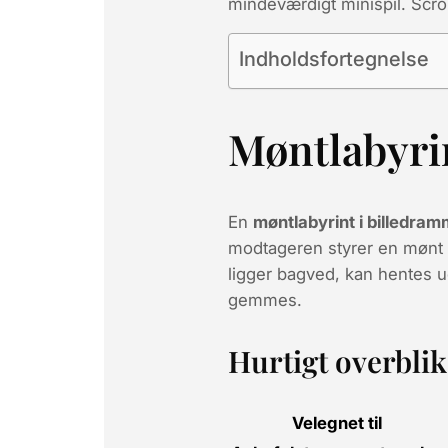
mindeværdigt minispil
. Scro
Indholdsfortegnelse
Møntlabyri
En
møntlabyrint i billedra
modtageren styrer en mønt g
ligger bagved, kan hentes u
gemmes.
Hurtigt overblik
Velegnet til