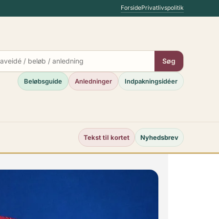
Forside
Privatlivspolitik
Søg
Beløbsguide
Anledninger
Indpakningsidéer
Tekst til kortet
Nyhedsbrev