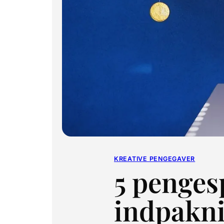
KREATIVE PENGEGAVER
5 pengesp
indpakn