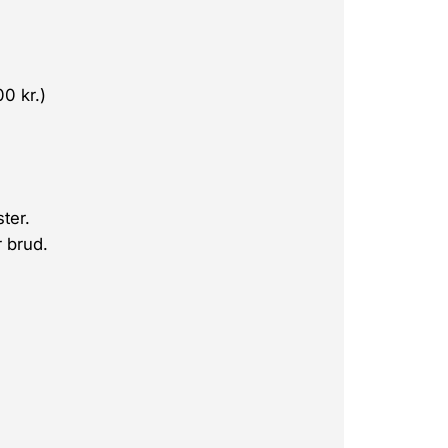
0 kr.)
ter.
r brud.