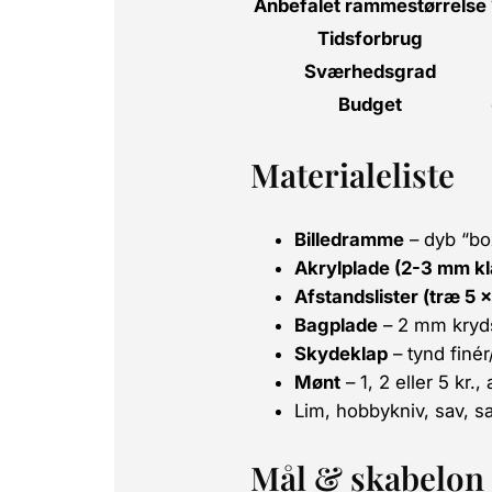
Anbefalet rammestørrelse
Tidsforbrug
Sværhedsgrad
Budget
Materialeliste
Billedramme
– dyb “bo
Akrylplade (2-3 mm kl
Afstandslister (træ 5 
Bagplade
– 2 mm krydsf
Skydeklap
– tynd finér
Mønt
– 1, 2 eller 5 kr.
Lim, hobbykniv, sav, s
Mål & skabelon