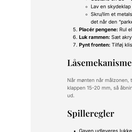
Lav en skydeklap 
Skru/lim et metal
det når den “park
Placér pengene:
Rul e
Luk rammen:
Sæt akryl
Pynt fronten:
Tilføj kl
Låsemekanisme 
Når mønten når målzonen,
klappen 15-20 mm, så åbning
ud.
Spilleregler
Gaven udleveres lukket