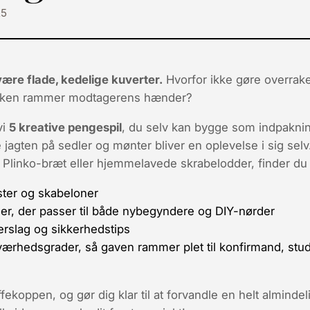
25
re flade, kedelige kuverter.
Hvorfor ikke gøre overrake
 pakken rammer modtagerens hænder?
vi
5 kreative pengespil
, du selv kan bygge som indpakni
agten på sedler og mønter bliver en oplevelse i sig selv.
de Plinko-bræt eller hjemmelavede skrabelodder, finder du
ister og skabeloner
nger, der passer til både nybegyndere og DIY-nørder
rslag og sikkerhedstips
sværhedsgrader, så gaven rammer plet til konfirmand, stu
fekoppen, og gør dig klar til at forvandle en helt almindel