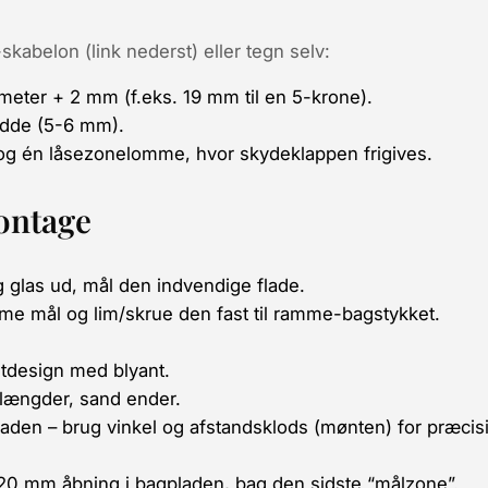
skabelon (
link nederst
) eller tegn selv:
eter + 2 mm (f.eks. 19 mm til en 5-krone).
edde (5-6 mm).
og én
låsezonelomme
, hvor skydeklappen frigives.
ontage
 glas ud, mål den indvendige flade.
me mål og lim/skrue den fast til ramme-bagstykket.
intdesign med blyant.
e længder, sand ender.
den – brug vinkel og afstandsklods (mønten) for præcis
20 mm åbning i bagpladen, bag den sidste “målzone”.