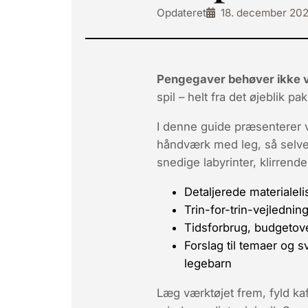
Opdateret
18. december 20
Pengegaver behøver ikke væ
spil
– helt fra det øjeblik
I denne guide præsenterer 
håndværk med leg, så selve j
snedige labyrinter, klirren
Detaljerede materialel
Trin-for-trin-vejledni
Tidsforbrug, budgetove
Forslag til temaer og 
legebarn
Læg værktøjet frem, fyld kaf