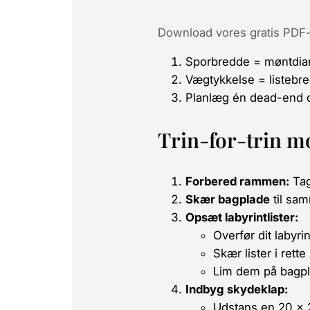
Download vores gratis PDF-
Sporbredde = møntdiam
Vægtykkelse = listebr
Planlæg én
dead-end
Trin-for-trin m
Forbered rammen:
Tag
Skær bagplade
til sam
Opsæt labyrintlister:
Overfør dit labyr
Skær lister i rett
Lim dem på bagpla
Indbyg skydeklap:
Udstans en 20 × 