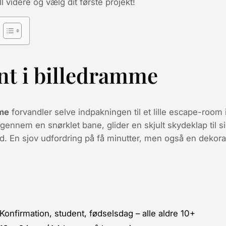
ll videre og vælg dit første projekt!
nt i billedramme
mme
forvandler selve indpakningen til et lille escape-room
ennem en snørklet bane, glider en skjult skydeklap til s
d. En sjov udfordring på få minutter, men også en dekor
Konfirmation, student, fødselsdag – alle aldre 10+