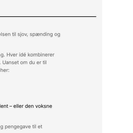
lsen til
sjov, spænding og
ng. Hver idé kombinerer
 Uanset om du er til
 her:
dent – eller den voksne
ig pengegave til et