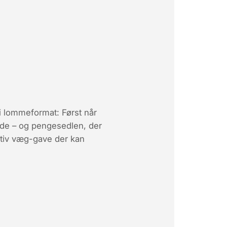
 i lommeformat: Først når
ide – og pengesedlen, der
ativ væg-gave der kan