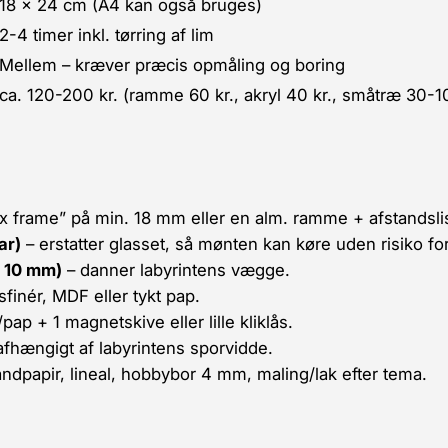
18 × 24 cm (A4 kan også bruges)
2-4 timer inkl. tørring af lim
Mellem – kræver præcis opmåling og boring
ca. 120-200 kr. (ramme 60 kr., akryl 40 kr., småtræ 30-10
x frame” på min. 18 mm eller en alm. ramme + afstandslis
ar)
– erstatter glasset, så mønten kan køre uden risiko fo
× 10 mm)
– danner labyrintens vægge.
inér, MDF eller tykt pap.
/pap + 1 magnetskive eller lille kliklås.
, afhængigt af labyrintens sporvidde.
andpapir, lineal, hobbybor 4 mm, maling/lak efter tema.