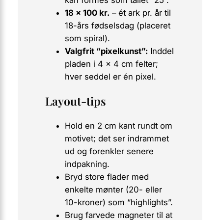
kan formes som tallet “25”.
18 × 100 kr.
– ét ark pr. år til
18-års fødselsdag (placeret
som spiral).
Valgfrit “pixelkunst”:
Inddel
pladen i 4 × 4 cm felter;
hver seddel er én pixel.
Layout-tips
Hold en
2 cm kant
rundt om
motivet; det ser indrammet
ud og forenkler senere
indpakning.
Bryd store flader med
enkelte mønter (20- eller
10-kroner) som “highlights”.
Brug farvede magneter til at