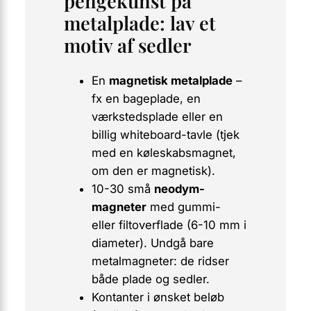
pengekunst på
metalplade: lav et
motiv af sedler
En
magnetisk metalplade
–
fx en bageplade, en
værkstedsplade eller en
billig whiteboard-tavle (tjek
med en køleskabsmagnet,
om den er magnetisk).
10-30 små
neodym-
magneter
med gummi-
eller filtoverflade (6-10 mm i
diameter). Undgå bare
metalmagneter: de ridser
både plade og sedler.
Kontanter i ønsket beløb