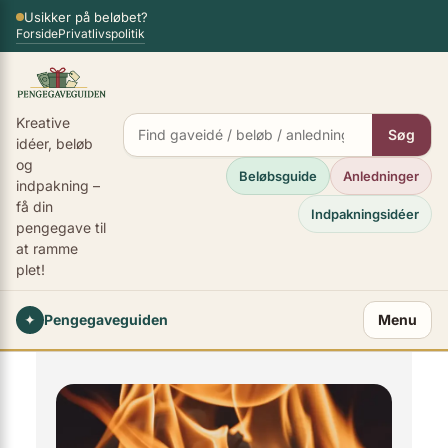
Spring
Usikker på beløbet?
×
Forside
Privatlivspolitik
til
indhold
Kreative
Søg
idéer, beløb
og
Beløbsguide
Anledninger
indpakning –
få din
Indpakningsidéer
pengegave til
at ramme
plet!
✦
Pengegaveguiden
Menu