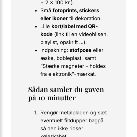
+ 2 × 100 kr.).
Små
fotoprints, stickers
eller ikoner
til dekoration.
Lille
kort/label med QR-
kode
(link til en videohilsen,
playlist, opskrift …).
Indpakning:
stofpose
eller
æske, bobleplast, samt
“Stærke magneter – holdes
fra elektronik”
-mærkat.
Sådan samler du gaven
på 10 minutter
Rengør metalpladen og sæt
eventuelt filtdupper bagpå,
så den ikke ridser
køleskabet.