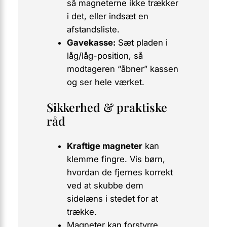
så magneterne ikke trækker
i det, eller indsæt en
afstandsliste.
Gavekasse:
Sæt pladen i
låg/låg-position, så
modtageren “åbner” kassen
og ser hele værket.
Sikkerhed & praktiske
råd
Kraftige magneter
kan
klemme fingre. Vis børn,
hvordan de fjernes korrekt
ved at
skubbe
dem
sidelæns i stedet for at
trække.
Magneter kan forstyrre