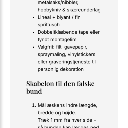
metalsaks/nibbler,
hobbykniv & skæreunderlag
Lineal + blyant / fin
sprittusch
Dobbeltklæbende tape eller
tyndt montagelim
Valgfrit: filt, gavepapir,
spraymaling, vinylstickers
eller graveringstjeneste til
personlig dekoration
Skabelon til den falske
bund
Mål æskens indre længde,
bredde og højde.
Træk 1 mm fra hver side –
så bunden kan lægges ned