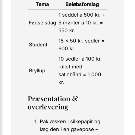
Tema
Beløbsforslag
1 seddel á 500 kr. +
Fødselsdag
5 mønter á 10 kr. =
550 kr.
18 x 50 kr. sedler =
Student
900 kr.
10 sedler á 100 kr.
rullet med
Bryllup
satinbånd = 1.000
kr.
Præsentation &
overlevering
Pak æsken i silkepapir og
læg den i en gavepose –