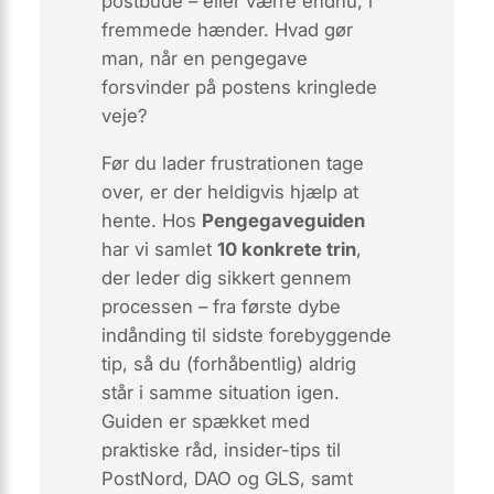
postbude – eller værre endnu, i
fremmede hænder.
Hvad gør
man, når en pengegave
forsvinder på postens kringlede
veje?
Før du lader frustrationen tage
over, er der heldigvis hjælp at
hente. Hos
Pengegaveguiden
har vi samlet
10 konkrete trin
,
der leder dig sikkert gennem
processen – fra første dybe
indånding til sidste forebyggende
tip, så du (forhåbentlig) aldrig
står i samme situation igen.
Guiden er spækket med
praktiske råd, insider-tips til
PostNord, DAO og GLS, samt