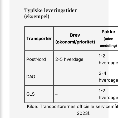
Typiske leveringstider
(eksempel)
Pakke
Brev
Transportør
(uden
(økonomi/prioritet)
omdeling)
1-2
PostNord
2-5 hverdage
hverdag
2-4
DAO
–
hverdag
1-2
GLS
–
hverdag
Kilde: Transportørernes officielle servicemå
2023).