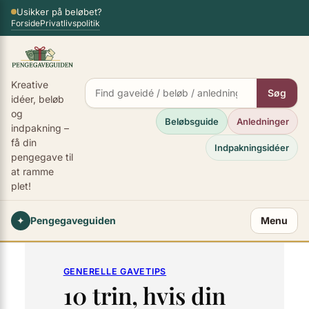
Spring
Usikker på beløbet?
×
Forside
Privatlivspolitik
til
indhold
Kreative
Søg
idéer, beløb
og
Beløbsguide
Anledninger
indpakning –
få din
Indpakningsidéer
pengegave til
at ramme
plet!
✦
Pengegaveguiden
Menu
GENERELLE GAVETIPS
10 trin, hvis din