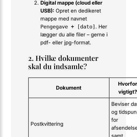
Digital mappe (cloud eller
USB):
Opret en dedikeret
mappe med navnet
Pengegave + [dato]
. Her
lægger du alle filer – gerne i
pdf- eller jpg-format.
2. Hvilke dokumenter
skal du indsamle?
Hvorfo
Dokument
vigtigt
Beviser da
og tidspun
for
Postkvittering
afsendels
samt