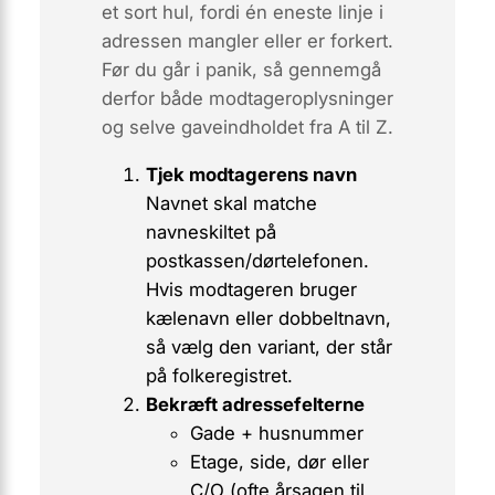
et sort hul, fordi
én eneste linje
i
adressen mangler eller er forkert.
Før du går i panik, så gennemgå
derfor både modtager­oplysninger
og selve gave­indholdet fra A til Z.
Tjek modtagerens navn
Navnet skal matche
navneskiltet på
postkassen/dørtelefonen.
Hvis modtageren bruger
kælenavn eller dobbeltnavn,
så vælg den variant, der står
på folkeregistret.
Bekræft adressefelterne
Gade + husnummer
Etage, side, dør eller
C/O
(ofte årsagen til