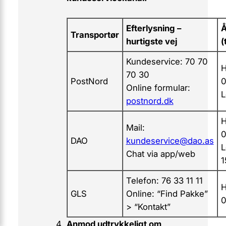
Efterlysning –
Å
Transportør
hurtigste vej
(
Kundeservice: 70 70
H
70 30
PostNord
0
Online formular:
L
postnord.dk
H
Mail:
0
DAO
kundeservice@dao.as
L
Chat via app/web
1
Telefon: 76 33 11 11
H
GLS
Online: “Find Pakke”
0
> “Kontakt”
Anmod udtrykkeligt om