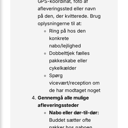
GPS-koordinat
, foto af
afleveringssted eller navn
på den, der kvitterede. Brug
oplysningerne til at:
Ring på hos den
konkrete
nabo/lejlighed
Dobbelttjek fælles
pakkeskabe eller
cykelkælder
Spørg
vicevært/reception om
de har modtaget noget
Gennemgå alle mulige
afleveringssteder
Nabo eller dør-til-dør:
Buddet sætter ofte
pakker hos naboen,